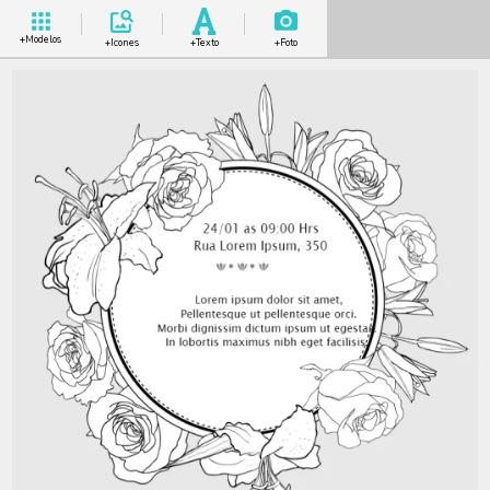
+Modelos
+Icones
+Texto
+Foto