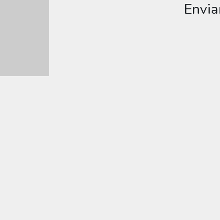
Envia
Editar
Muitos modelos incríveis de Convite digital fazen
Convite 
Comen
Amei - 04/04/2024