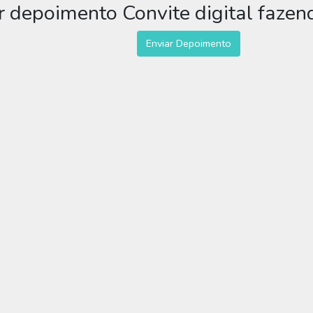
r depoimento Convite digital faze
Enviar Depoimento
 Convite digital fazendinha
dinha menina para você editar grátis online e enviar sem limite por W
digital fazendinha menina , fazedinha, fazendinha aquarela, fazendinh
tários Convite digital fazendinha 