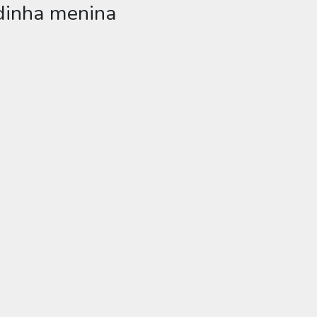
ndinha menina
 menina
hatsApp, Facebook, e-mail ou se preferir imprimir.
a menina,
menina