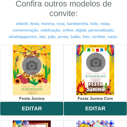
Confira outros modelos de
convite:
infantil
,
festa
,
menina
,
rosa
,
bandeirinha
,
bolo
,
velas
,
comemoração
,
celebração
,
online
,
digital
,
personalizado
,
whatsappjunino
,
são
,
joão
,
arraia
,
balão
,
foto
,
confete
,
cacto
.
Festa Junina
Festa Junina Com
EDITAR
EDITAR