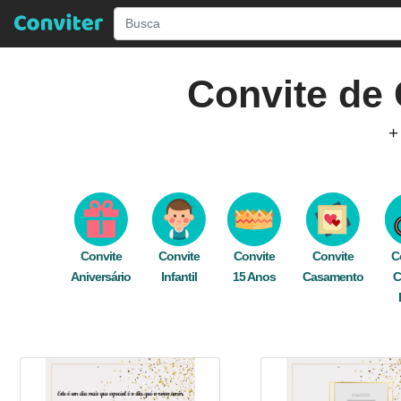
Convite de
+
Descubra Incríveis Modelos de
Convites de
editar gratuitamente e rapidamente online. Nos
Envie seu convite digital de graça 
Convite
Convite
Convite
Convite
C
Aniversário
Infantil
dourado
15 Anos
,
brilho
,
Glitter
Casamento
,
bodas
,
ele
C