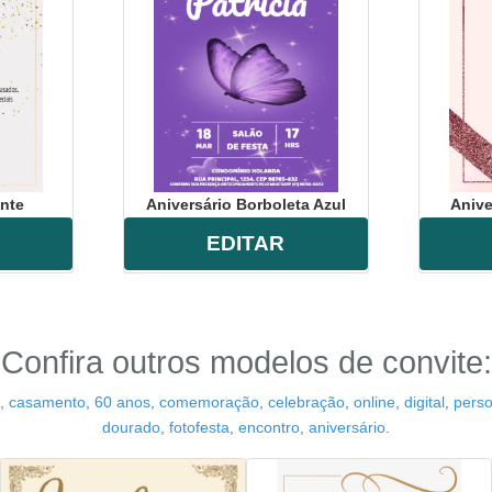
nte
Aniversário Borboleta Azul
Anive
EDITAR
Confira outros modelos de convite:
,
casamento
,
60 anos
,
comemoração
,
celebração
,
online
,
digital
,
perso
dourado
,
fotofesta
,
encontro
,
aniversário
.