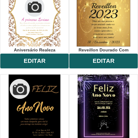
Aniversário Realeza
Reveillon Dourado Com
EDITAR
EDITAR