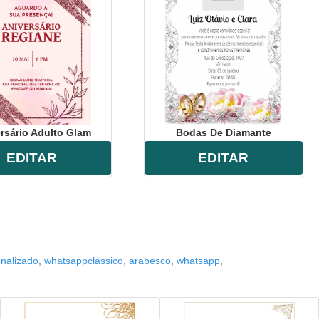
rsário Adulto Glam
Bodas De Diamante
EDITAR
EDITAR
nalizado
,
whatsappclássico
,
arabesco
,
whatsapp
,