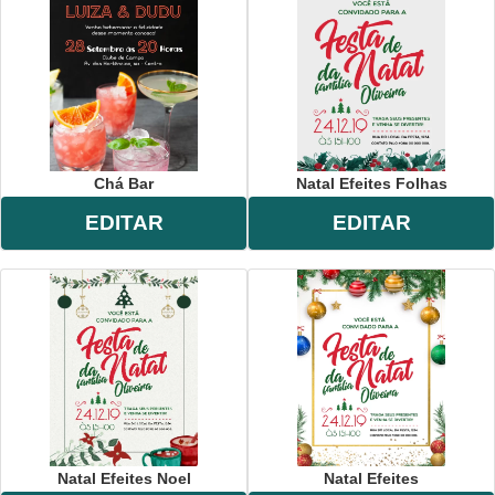
Chá Bar
Natal Efeites Folhas
EDITAR
EDITAR
Natal Efeites Noel
Natal Efeites