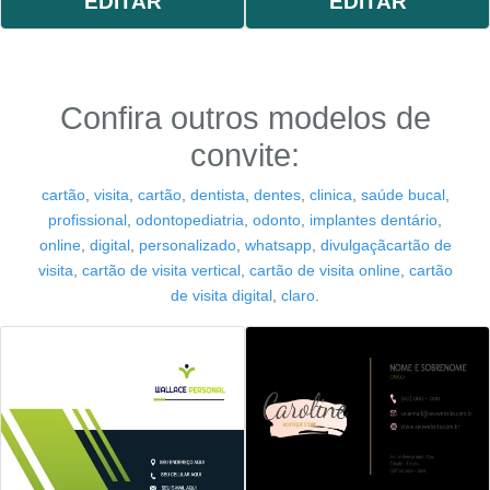
EDITAR
EDITAR
Confira outros modelos de
convite:
cartão
,
visita
,
cartão
,
dentista
,
dentes
,
clinica
,
saúde bucal
,
profissional
,
odontopediatria
,
odonto
,
implantes dentário
,
online
,
digital
,
personalizado
,
whatsapp
,
divulgaçãcartão de
visita
,
cartão de visita vertical
,
cartão de visita online
,
cartão
de visita digital
,
claro
.