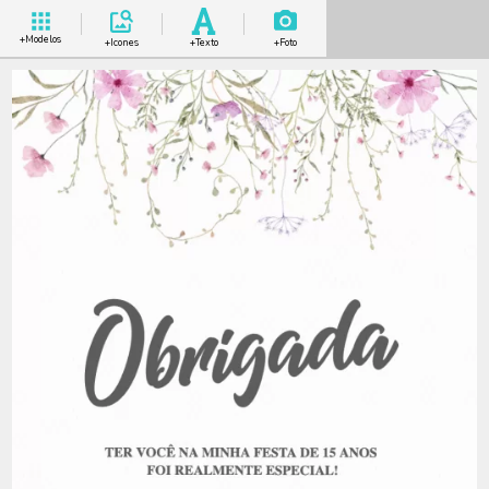
+Modelos
+Icones
+Texto
+Foto