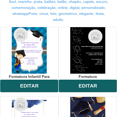
Azul
,
marinho
,
prata
,
balões
,
balão
,
chapéu
,
capelo
,
escuro
,
comemoração
,
celebração
,
online
,
digital
,
personalizado
,
whatsappPreto
,
cinza
,
foto
,
geométrico
,
elegante
,
festa
,
adulto
.
Formatura Infantil Para
Formatura
EDITAR
EDITAR