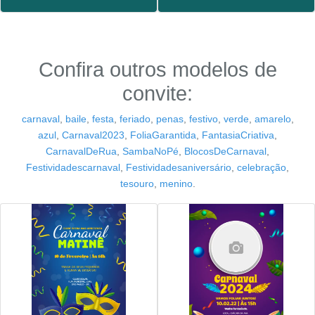
Confira outros modelos de
convite:
carnaval
,
baile
,
festa
,
feriado
,
penas
,
festivo
,
verde
,
amarelo
,
azul
,
Carnaval2023
,
FoliaGarantida
,
FantasiaCriativa
,
CarnavalDeRua
,
SambaNoPé
,
BlocosDeCarnaval
,
Festividadescarnaval
,
Festividadesaniversário
,
celebração
,
tesouro
,
menino
.