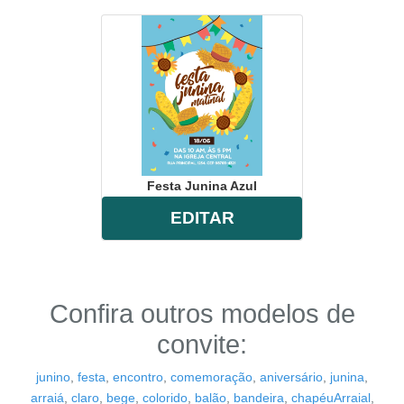
Festa Junina Azul
EDITAR
Confira outros modelos de
convite:
junino
,
festa
,
encontro
,
comemoração
,
aniversário
,
junina
,
arraiá
,
claro
,
bege
,
colorido
,
balão
,
bandeira
,
chapéuArraial
,