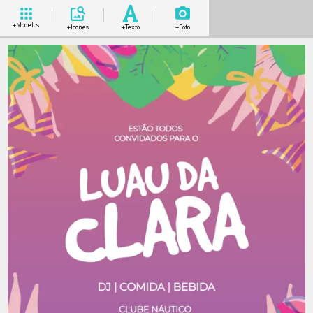
+Modelos
+Icones
+Texto
+Foto