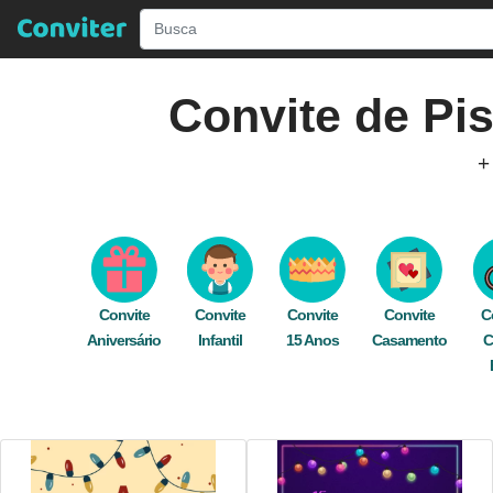
Convite de
Pi
+
Descubra Incríveis Modelos de
Convites de
pode editar gratuitamente e rapidamente on
computador. Envie seu convite digital de 
Convite
Convite
Convite
Convite
C
Aniversário
Infantil
15 Anos
festa
,
comemoração
Casamento
,
encon
C