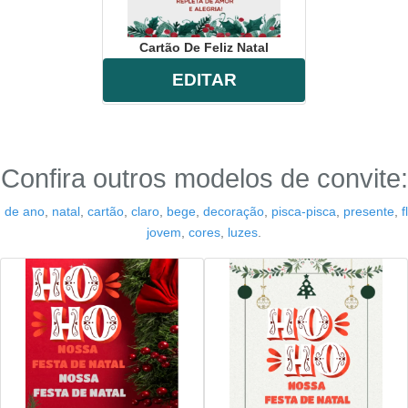
Cartão De Feliz Natal
EDITAR
Confira outros modelos de convite:
m de ano
,
natal
,
cartão
,
claro
,
bege
,
decoração
,
pisca-pisca
,
presente
,
f
jovem
,
cores
,
luzes
.