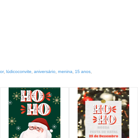
lor
,
lúdicoconvite
,
aniversário
,
menina
,
15 anos
,