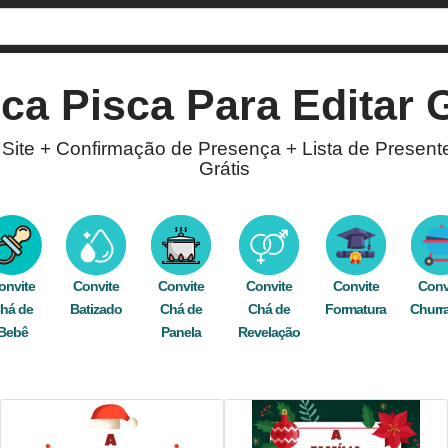
sca Pisca
Para Editar G
 Site + Confirmação de Presença + Lista de Present
Grátis
Pisca Pisca
! Com a opção de confirmação de prese
line. Nosso editor está disponível para você criar c
graça pelo WhatsApp, Facebook, e-mail, ou imprima 
onvite
Convite
Convite
Convite
Convite
Conv
tro
há de
,
celebração
Batizado
,
fim de ano
Chá de
,
natal
,
cartão
Chá de
,
claro
,
bege
Formatura
,
decoração
,
Churr
pisc
Bebê
Panela
Revelação