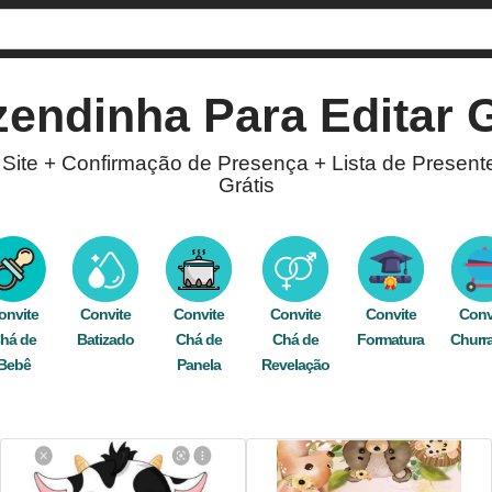
zendinha
Para Editar G
 Site + Confirmação de Presença + Lista de Present
Grátis
Fazendinha
! Com a opção de confirmação de prese
line. Nosso editor está disponível para você criar c
graça pelo WhatsApp, Facebook, e-mail, ou imprima 
onvite
Convite
Convite
Convite
Convite
Conv
há de
,
infantil
,
fazenda
Batizado
,
fazendinha
Chá de
,
roça
,
claro
Chá de
,
verde
,
azul
Formatura
,
natureza
,
animal
Churr
Bebê
Panela
Revelação