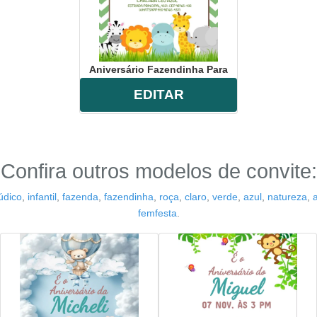
Aniversário Fazendinha Para
EDITAR
Confira outros modelos de convite:
lúdico
,
infantil
,
fazenda
,
fazendinha
,
roça
,
claro
,
verde
,
azul
,
natureza
,
femfesta
.