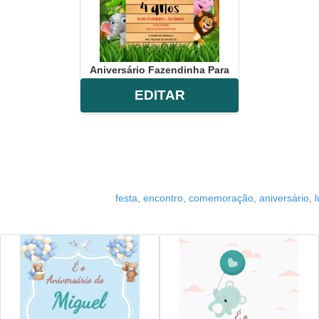
Aniversário Fazendinha Para
EDITAR
festa
,
encontro
,
comemoração
,
aniversário
,