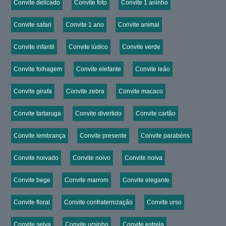
Convite delicado
Convite foto
Convite 1 aninho
Convite safari
Convite 1 ano
Convite animal
Convite infantil
Convite lúdico
Convite verde
Convite folhagem
Convite elefante
Convite leão
Convite girafa
Convite zebra
Convite macaco
Convite tartaruga
Convite divertido
Convite cartão
Convite lembrança
Convite presente
Convite parabéns
Convite noivado
Convite noivo
Convite noiva
Convite bege
Convite marrom
Convite elegante
Convite floral
Convite confraternização
Convite urso
Convite selva
Convite ursinho
Convite estrela