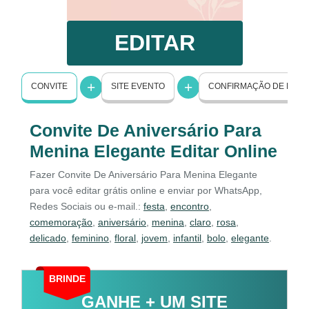
EDITAR
CONVITE
SITE EVENTO
CONFIRMAÇÃO DE PRE
Convite De Aniversário Para
Menina Elegante Editar Online
Fazer Convite De Aniversário Para Menina Elegante
para você editar grátis online e enviar por WhatsApp,
Redes Sociais ou e-mail.:
festa
,
encontro
,
comemoração
,
aniversário
,
menina
,
claro
,
rosa
,
delicado
,
feminino
,
floral
,
jovem
,
infantil
,
bolo
,
elegante
.
BRINDE
GANHE + UM SITE