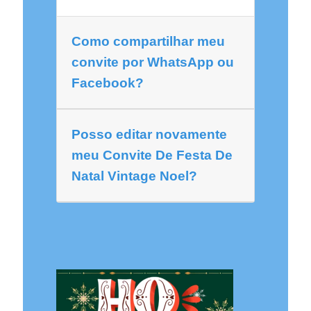
Como compartilhar meu
convite por WhatsApp ou
Facebook?
Posso editar novamente
meu Convite De Festa De
Natal Vintage Noel?