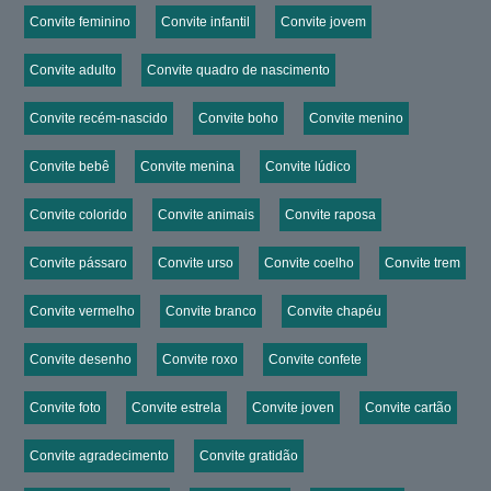
Convite feminino
Convite infantil
Convite jovem
Convite adulto
Convite quadro de nascimento
Convite recém-nascido
Convite boho
Convite menino
Convite bebê
Convite menina
Convite lúdico
Convite colorido
Convite animais
Convite raposa
Convite pássaro
Convite urso
Convite coelho
Convite trem
Convite vermelho
Convite branco
Convite chapéu
Convite desenho
Convite roxo
Convite confete
Convite foto
Convite estrela
Convite joven
Convite cartão
Convite agradecimento
Convite gratidão