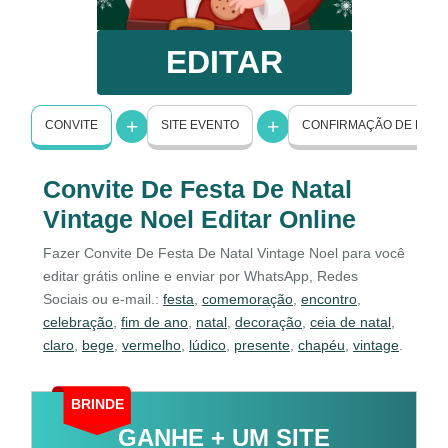
EDITAR
CONVITE
SITE EVENTO
CONFIRMAÇÃO DE PRE
Convite De Festa De Natal
Vintage Noel Editar Online
Fazer Convite De Festa De Natal Vintage Noel para você
editar grátis online e enviar por WhatsApp, Redes
Sociais ou e-mail.:
festa
,
comemoração
,
encontro
,
celebração
,
fim de ano
,
natal
,
decoração
,
ceia de natal
,
claro
,
bege
,
vermelho
,
lúdico
,
presente
,
chapéu
,
vintage
.
BRINDE
GANHE + UM SITE