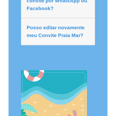
convite por WhatsApp ou
Facebook?
Posso editar novamente
meu Convite Praia Mar?