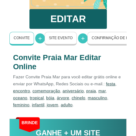
EDITAR
CONVITE
SITE EVENTO
CONFIRMAÇÃO DE PRE
Convite Praia Mar Editar
Online
Fazer Convite Praia Mar para você editar grátis online e
enviar por WhatsApp, Redes Sociais ou e-mail.:
festa
,
encontro
,
comemoração
,
aniversário
,
praia
,
mar
,
oceano
,
tropical
,
bóia
,
árvore
,
chinelo
,
masculino
,
feminino
,
infantil
,
jovem
,
adulto
.
BRINDE
GANHE + UM SITE