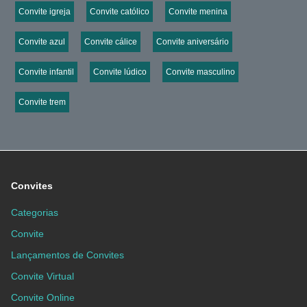
Convite igreja
Convite católico
Convite menina
Convite azul
Convite cálice
Convite aniversário
Convite infantil
Convite lúdico
Convite masculino
Convite trem
Convites
Categorias
Convite
Lançamentos de Convites
Convite Virtual
Convite Online