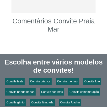
Comentários Convite Praia
Mar
Escolha entre vários modelos
de convites!
Convite festa
Convite criança
Convite menino
Convite foto
Convite bandeirinhas
Convite confetes
Convite comemoração
Convite gênio
Convite lâmpada
Convite Aladim