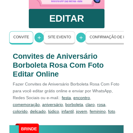
EDITAR
CONVITE
SITE EVENTO
CONFIRMAÇÃO DE PRE
Convites de Aniversário
Borboleta Rosa Com Foto
Editar Online
Fazer Convites de Aniversário Borboleta Rosa Com Foto
para você editar grátis online e enviar por WhatsApp,
Redes Sociais ou e-mail.:
festa
,
encontro
,
comemoração
,
aniversário
,
borboleta
,
claro
,
rosa
,
colorido
,
delicado
,
lúdico
,
infantil
,
jovem
,
feminino
,
foto
.
BRINDE