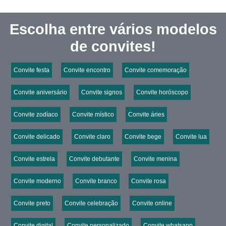
Escolha entre vários modelos
de convites!
Convite festa
Convite encontro
Convite comemoração
Convite aniversário
Convite signos
Convite horóscopo
Convite zodíaco
Convite místico
Convite áries
Convite delicado
Convite claro
Convite bege
Convite lua
Convite estrela
Convite debutante
Convite menina
Convite moderno
Convite branco
Convite rosa
Convite preto
Convite celebração
Convite online
Convite digital
Convite personalizado
Convite whatsapp