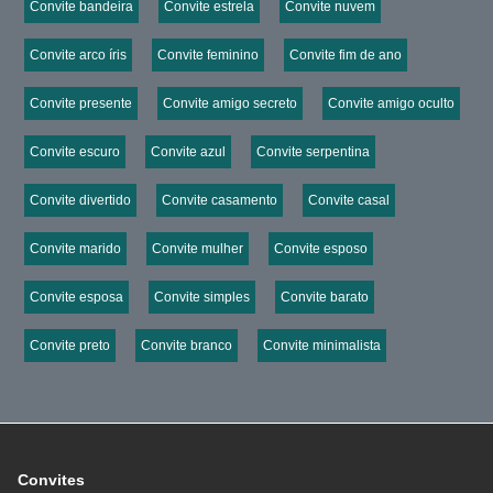
Convite bandeira
Convite estrela
Convite nuvem
Convite arco íris
Convite feminino
Convite fim de ano
Convite presente
Convite amigo secreto
Convite amigo oculto
Convite escuro
Convite azul
Convite serpentina
Convite divertido
Convite casamento
Convite casal
Convite marido
Convite mulher
Convite esposo
Convite esposa
Convite simples
Convite barato
Convite preto
Convite branco
Convite minimalista
Convites