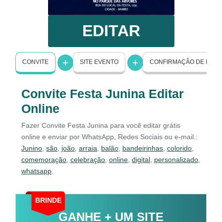
EDITAR
CONVITE
SITE EVENTO
CONFIRMAÇÃO DE PRE
Convite Festa Junina Editar
Online
Fazer Convite Festa Junina para você editar grátis
online e enviar por WhatsApp, Redes Sociais ou e-mail.:
Junino
,
são
,
joão
,
arraia
,
balão
,
bandeirinhas
,
colorido
,
comemoração
,
celebração
,
online
,
digital
,
personalizado
,
whatsapp
.
BRINDE
GANHE + UM SITE