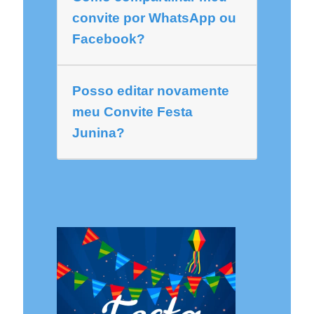
convite por WhatsApp ou
Facebook?
Posso editar novamente
meu Convite Festa
Junina?