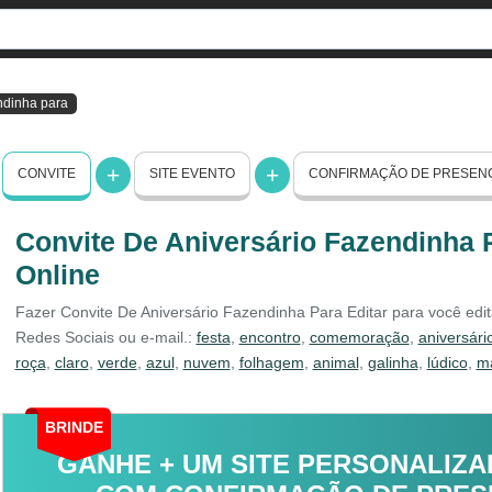
ndinha para
CONVITE
SITE EVENTO
CONFIRMAÇÃO DE PRESEN
Convite De Aniversário Fazendinha P
Online
Fazer Convite De Aniversário Fazendinha Para Editar para você edita
Redes Sociais ou e-mail.:
festa
,
encontro
,
comemoração
,
aniversári
roça
,
claro
,
verde
,
azul
,
nuvem
,
folhagem
,
animal
,
galinha
,
lúdico
,
ma
BRINDE
GANHE + UM SITE PERSONALIZA