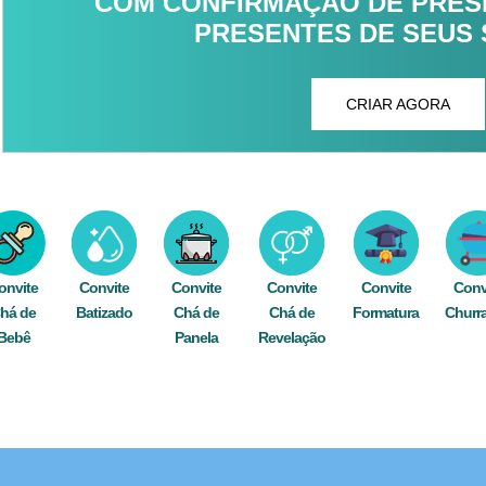
COM CONFIRMAÇÃO DE PRESE
PRESENTES DE SEUS
CRIAR AGORA
onvite
Convite
Convite
Convite
Convite
Conv
há de
Batizado
Chá de
Chá de
Formatura
Churr
Bebê
Panela
Revelação