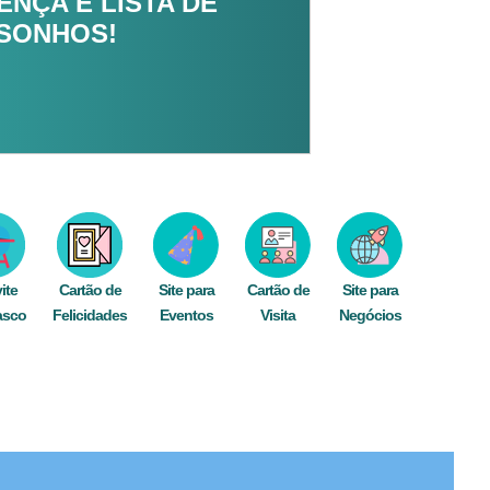
NÇA E LISTA DE
 SONHOS!
ite
Cartão de
Site para
Cartão de
Site para
asco
Felicidades
Eventos
Visita
Negócios