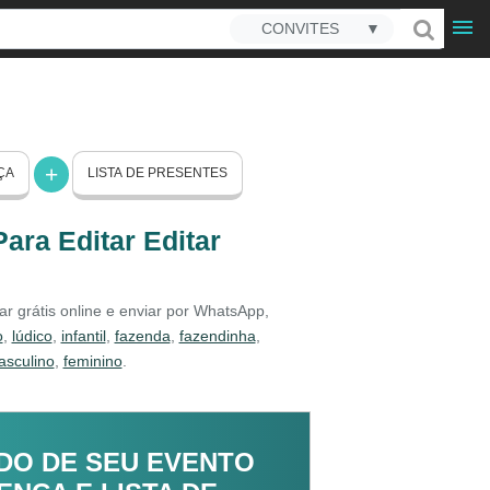
CONVITES
▼
ÇA
LISTA DE PRESENTES
ara Editar Editar
r grátis online e enviar por WhatsApp,
o
,
lúdico
,
infantil
,
fazenda
,
fazendinha
,
sculino
,
feminino
.
DO DE SEU EVENTO