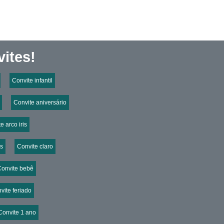
ites!
Convite infantil
Convite aniversário
e arco iris
is
Convite claro
Convite bebê
vite feriado
Convite 1 ano