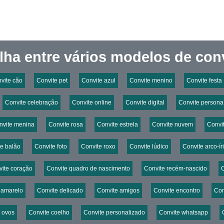
lha entre vários modelos de conv
vite cão
Convite pet
Convite azul
Convite menino
Convite festa
Convite celebração
Convite online
Convite digital
Convite persona
nvite menina
Convite rosa
Convite estrela
Convite nuvem
Convit
te balão
Convite foto
Convite roxo
Convite lúdico
Convite arco-ír
ite coração
Convite quadro de nascimento
Convite recém-nascido
 amarelo
Convite delicado
Convite amigos
Convite encontro
Con
 ovos
Convite coelho
Convite personalizado
Convite whatsapp