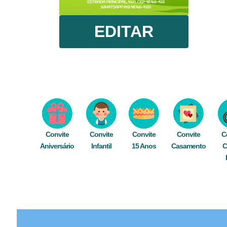
EDITAR
Convite
Convite
Convite
Convite
C
Aniversário
Infantil
15 Anos
Casamento
C