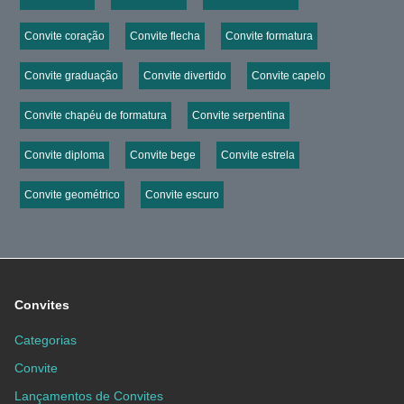
Convite coração
Convite flecha
Convite formatura
Convite graduação
Convite divertido
Convite capelo
Convite chapéu de formatura
Convite serpentina
Convite diploma
Convite bege
Convite estrela
Convite geométrico
Convite escuro
Convites
Categorias
Convite
Lançamentos de Convites