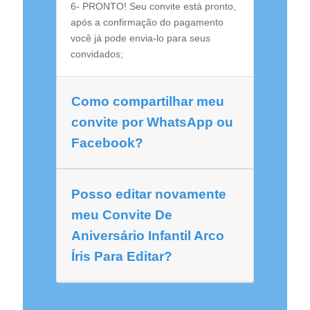
6- PRONTO! Seu convite está pronto,
após a confirmação do pagamento
você já pode envia-lo para seus
convidados;
Como compartilhar meu
convite por WhatsApp ou
Facebook?
Posso editar novamente
meu Convite De
Aniversário Infantil Arco
Íris Para Editar?