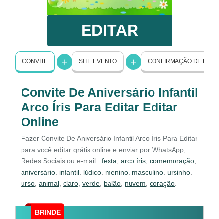
EDITAR
CONVITE
SITE EVENTO
CONFIRMAÇÃO DE PRE
Convite De Aniversário Infantil
Arco Íris Para Editar Editar
Online
Fazer Convite De Aniversário Infantil Arco Íris Para Editar
para você editar grátis online e enviar por WhatsApp,
Redes Sociais ou e-mail.:
festa
,
arco íris
,
comemoração
,
aniversário
,
infantil
,
lúdico
,
menino
,
masculino
,
ursinho
,
urso
,
animal
,
claro
,
verde
,
balão
,
nuvem
,
coração
.
BRINDE