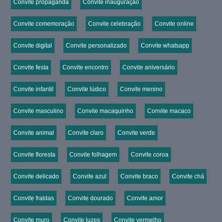
Convite propaganda
Convite inauguração
Convite comemoração
Convite celebração
Convite online
Convite digital
Convite personalizado
Convite whatsapp
Convite festa
Convite encontro
Convite aniversário
Convite infantil
Convite lúdico
Convite menino
Convite masculino
Convite macaquinho
Convite macaco
Convite animal
Convite claro
Convite verde
Convite floresta
Convite folhagem
Convite coroa
Convite delicado
Convite azul
Convite braco
Convite chá
Convite fraldas
Convite dourado
Convite amor
Convite muro
Convite luzes
Convite vermelho