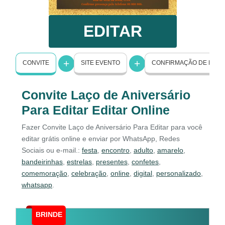
EDITAR
CONVITE
SITE EVENTO
CONFIRMAÇÃO DE PRE
Convite Laço de Aniversário
Para Editar Editar Online
Fazer Convite Laço de Aniversário Para Editar para você
editar grátis online e enviar por WhatsApp, Redes
Sociais ou e-mail.:
festa
,
encontro
,
adulto
,
amarelo
,
bandeirinhas
,
estrelas
,
presentes
,
confetes
,
comemoração
,
celebração
,
online
,
digital
,
personalizado
,
whatsapp
.
BRINDE