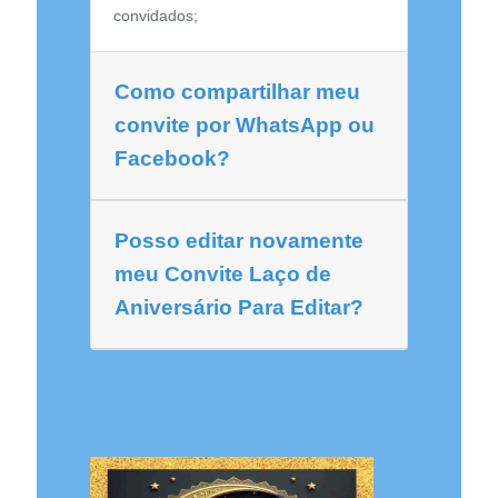
convidados;
Como compartilhar meu
convite por WhatsApp ou
Facebook?
Posso editar novamente
meu Convite Laço de
Aniversário Para Editar?