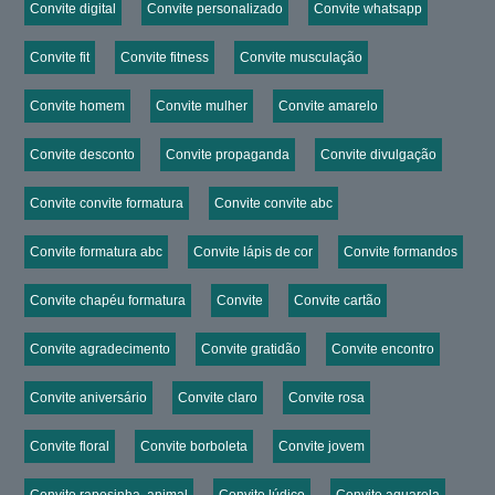
Convite digital
Convite personalizado
Convite whatsapp
Convite fit
Convite fitness
Convite musculação
Convite homem
Convite mulher
Convite amarelo
Convite desconto
Convite propaganda
Convite divulgação
Convite convite formatura
Convite convite abc
Convite formatura abc
Convite lápis de cor
Convite formandos
Convite chapéu formatura
Convite
Convite cartão
Convite agradecimento
Convite gratidão
Convite encontro
Convite aniversário
Convite claro
Convite rosa
Convite floral
Convite borboleta
Convite jovem
Convite raposinha. animal
Convite lúdico
Convite aquarela