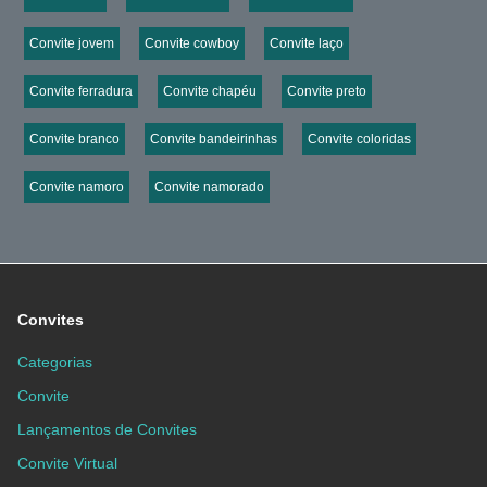
Convite jovem
Convite cowboy
Convite laço
Convite ferradura
Convite chapéu
Convite preto
Convite branco
Convite bandeirinhas
Convite coloridas
Convite namoro
Convite namorado
Convites
Categorias
Convite
Lançamentos de Convites
Convite Virtual