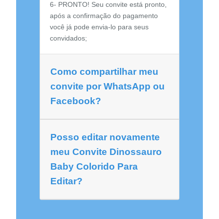
6- PRONTO! Seu convite está pronto,
após a confirmação do pagamento
você já pode envia-lo para seus
convidados;
Como compartilhar meu
convite por WhatsApp ou
Facebook?
Posso editar novamente
meu Convite Dinossauro
Baby Colorido Para
Editar?