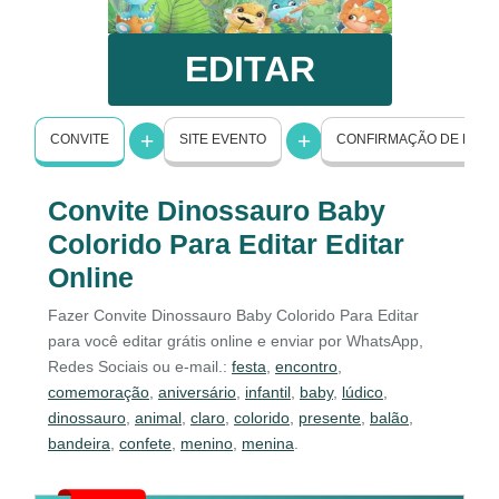
EDITAR
CONVITE
SITE EVENTO
CONFIRMAÇÃO DE PRE
Convite Dinossauro Baby
Colorido Para Editar Editar
Online
Fazer Convite Dinossauro Baby Colorido Para Editar
para você editar grátis online e enviar por WhatsApp,
Redes Sociais ou e-mail.:
festa
,
encontro
,
comemoração
,
aniversário
,
infantil
,
baby
,
lúdico
,
dinossauro
,
animal
,
claro
,
colorido
,
presente
,
balão
,
bandeira
,
confete
,
menino
,
menina
.