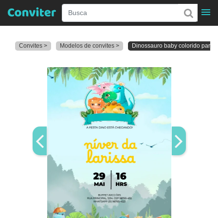
Convites >
Modelos de convites >
Dinossauro baby colorido para