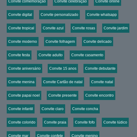
Convite comemoração
Convite celebração
Convite online
Convite digital
Convite personalizado
Convite whatsapp
Convite tropical
Convite azul
Convite rosas
Convite jardim
Convite moderno
Convite folhagem
Convite delicado
Convite festa
Convite adulto
Convite casamento
Convite aniversário
Convite 15 anos
Convite debutante
Convite menina
Convite Cartão de natal
Convite natal
Convite papai noel
Convite presente
Convite encontro
Convite infantil
Convite claro
Convite concha
Convite colorido
Convite praia
Convite fofo
Convite lúdico
Convite mar
Convite confete
Convite menino