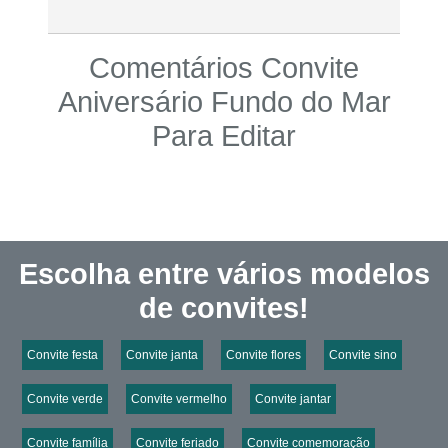
Comentários Convite
Aniversário Fundo do Mar
Para Editar
Escolha entre vários modelos
de convites!
Convite festa
Convite janta
Convite flores
Convite sino
Convite verde
Convite vermelho
Convite jantar
Convite família
Convite feriado
Convite comemoração