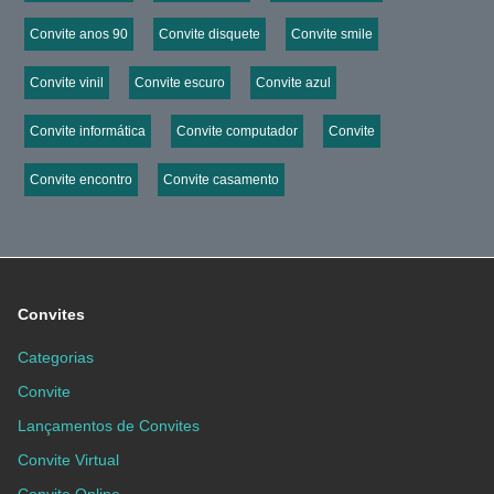
Convite anos 90
Convite disquete
Convite smile
Convite vinil
Convite escuro
Convite azul
Convite informática
Convite computador
Convite
Convite encontro
Convite casamento
Convites
Categorias
Convite
Lançamentos de Convites
Convite Virtual
Convite Online