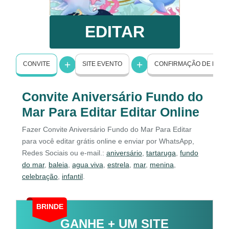
EDITAR
CONVITE
SITE EVENTO
CONFIRMAÇÃO DE PRE
Convite Aniversário Fundo do
Mar Para Editar Editar Online
Fazer Convite Aniversário Fundo do Mar Para Editar
para você editar grátis online e enviar por WhatsApp,
Redes Sociais ou e-mail.:
aniversário
,
tartaruga
,
fundo
do mar
,
baleia
,
agua viva
,
estrela
,
mar
,
menina
,
celebração
,
infantil
.
BRINDE
GANHE + UM SITE