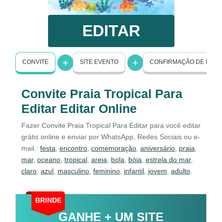
EDITAR
CONVITE
SITE EVENTO
CONFIRMAÇÃO DE PRE
Convite Praia Tropical Para
Editar Editar Online
Fazer Convite Praia Tropical Para Editar para você editar
grátis online e enviar por WhatsApp, Redes Sociais ou e-
mail.:
festa
,
encontro
,
comemoração
,
aniversário
,
praia
,
mar
,
oceano
,
tropical
,
areia
,
bola
,
bóia
,
estrela do mar
,
claro
,
azul
,
masculino
,
feminino
,
infantil
,
jovem
,
adulto
.
BRINDE
GANHE + UM SITE