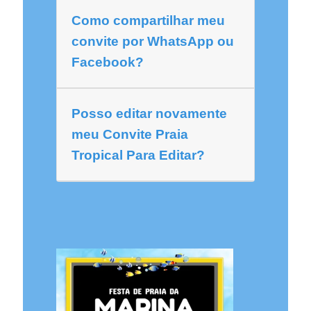
Como compartilhar meu
convite por WhatsApp ou
Facebook?
Posso editar novamente
meu Convite Praia
Tropical Para Editar?