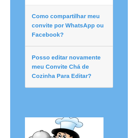
Como compartilhar meu
convite por WhatsApp ou
Facebook?
Posso editar novamente
meu Convite Chá de
Cozinha Para Editar?