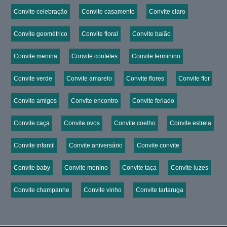
Convite celebração
Convite casamento
Convite claro
Convite geométrico
Convite floral
Convite balão
Convite menina
Convite confetes
Convite ferminino
Convite verde
Convite amarelo
Convite flores
Convite flor
Convite amigos
Convite encontro
Convite feriado
Convite caça
Convite ovos
Convite coelho
Convite estrela
Convite infantil
Convite aniversário
Convite convite
Convite baby
Convite menino
Convite taça
Convite luzes
Convite champanhe
Convite vinho
Convite tartaruga