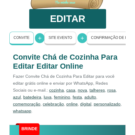
EDITAR
CONVITE
SITE EVENTO
CONFIRMAÇÃO DE PRE
Convite Chá de Cozinha Para
Editar Editar Online
Fazer Convite Chá de Cozinha Para Editar para você
editar grátis online e enviar por WhatsApp, Redes
Sociais ou e-mail.:
cozinha
,
casa
,
nova
,
talheres
,
rosa
,
azul
,
batedeira
,
luva
,
feminino
,
festa
,
adulto
,
comemoração
,
celebração
,
online
,
digital
,
personalizado
,
whatsapp
.
BRINDE