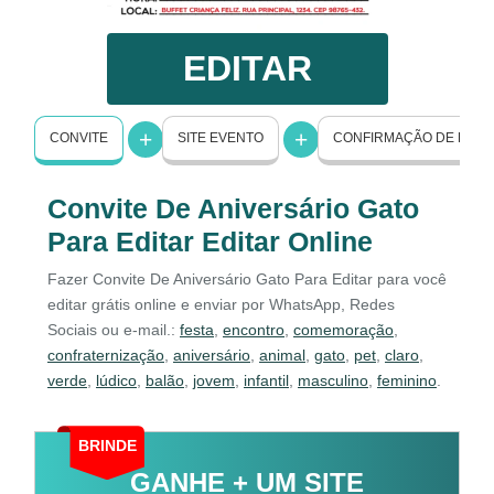
EDITAR
CONVITE
SITE EVENTO
CONFIRMAÇÃO DE PRE
Convite De Aniversário Gato
Para Editar Editar Online
Fazer Convite De Aniversário Gato Para Editar para você
editar grátis online e enviar por WhatsApp, Redes
Sociais ou e-mail.:
festa
,
encontro
,
comemoração
,
confraternização
,
aniversário
,
animal
,
gato
,
pet
,
claro
,
verde
,
lúdico
,
balão
,
jovem
,
infantil
,
masculino
,
feminino
.
BRINDE
GANHE + UM SITE