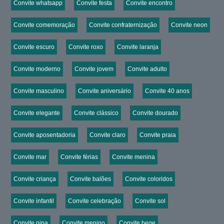
Convite whatsapp
Convite festa
Convite encontro
Convite comemoração
Convite confraternização
Convite neon
Convite escuro
Convite roxo
Convite laranja
Convite moderno
Convite jovem
Convite adulto
Convite masculino
Convite aniversário
Convite 40 anos
Convite elegante
Convite clássico
Convite dourado
Convite aposentadoria
Convite claro
Convite praia
Convite mar
Convite férias
Convite menina
Convite criança
Convite balões
Convite coloridos
Convite infantil
Convite celebração
Convite sol
Convite pipa
Convite menino
Convite bege