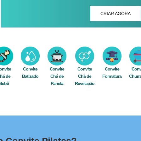
CRIAR AGORA
onvite
Convite
Convite
Convite
Convite
Conv
há de
Batizado
Chá de
Chá de
Formatura
Churr
Bebê
Panela
Revelação