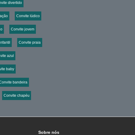
vite divertido
zação
Convite lúdico
do
Convite jovem
nfantil
Convite praia
vite azul
ite baby
Convite bandeira
Convite chapéu
Sobre nós