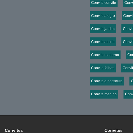
Convite convite
Convi
Convite alegre
Convit
Convite jardim
Convit
Convite adulto
Convi
Convite moderno
Con
Convite folhas
Convi
Convite dinossauro
C
Convite menino
Conv
Convites
Convites