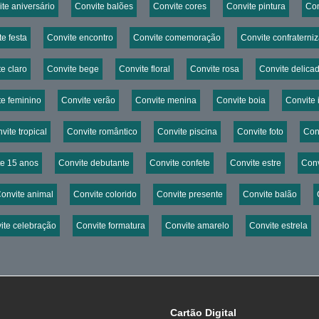
te aniversário
Convite balões
Convite cores
Convite pintura
Con
e festa
Convite encontro
Convite comemoração
Convite confraterni
e claro
Convite bege
Convite floral
Convite rosa
Convite delica
te feminino
Convite verão
Convite menina
Convite boia
Convite i
vite tropical
Convite romântico
Convite piscina
Convite foto
Con
te 15 anos
Convite debutante
Convite confete
Convite estre
Conv
onvite animal
Convite colorido
Convite presente
Convite balão
ite celebração
Convite formatura
Convite amarelo
Convite estrela
Cartão Digital