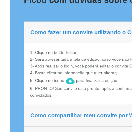
Ficou com dúvidas sobre o
Como fazer um convite utilizando o C
1- Clique no botão Editar;
2- Será apresentada a tela de edição, caso você não t
3- Após realizar o login, você poderá editar o convite
C
4- Basta clicar na informação que quer alterar;
5- Clique no ícone
para finalizar a edição;
6- PRONTO! Seu convite está pronto, após a confirma
convidados;
Como compartilhar meu convite por