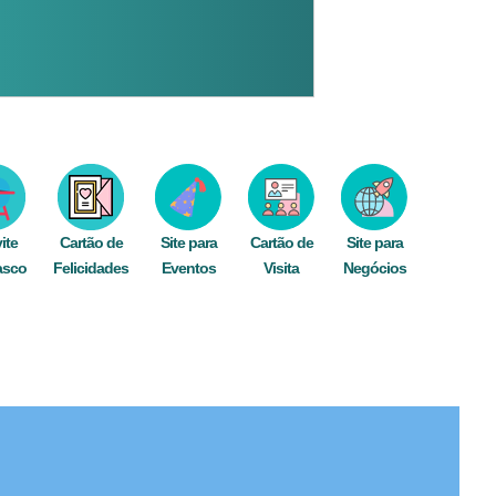
ite
Cartão de
Site para
Cartão de
Site para
asco
Felicidades
Eventos
Visita
Negócios