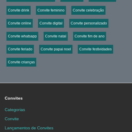
Convite drink
Convite feminino
Convite celebração
Convite online
Convite digital
Convite personalizado
Convite whatsapp
Convite natal
Convite fim de ano
Convite feriado
Convite papai noel
Convite festividades
Convite crianças
Convites
Categorias
Convite
Lançamentos de Convites