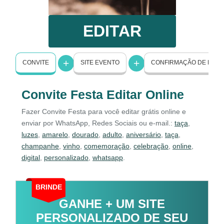
EDITAR
CONVITE
SITE EVENTO
CONFIRMAÇÃO DE PRE
Convite Festa Editar Online
Fazer Convite Festa para você editar grátis online e
enviar por WhatsApp, Redes Sociais ou e-mail.:
taça
,
luzes
,
amarelo
,
dourado
,
adulto
,
aniversário
,
taça
,
champanhe
,
vinho
,
comemoração
,
celebração
,
online
,
digital
,
personalizado
,
whatsapp
.
BRINDE
GANHE + UM SITE
PERSONALIZADO DE SEU