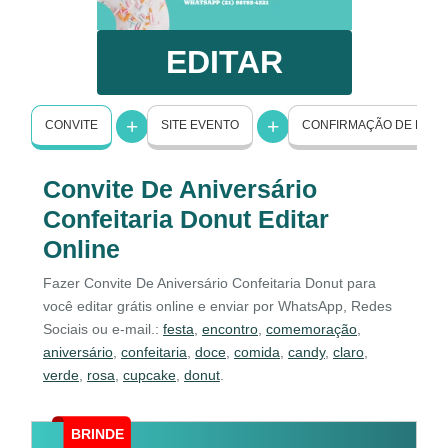
EDITAR
CONVITE
SITE EVENTO
CONFIRMAÇÃO DE PRE
Convite De Aniversário
Confeitaria Donut Editar
Online
Fazer Convite De Aniversário Confeitaria Donut para
você editar grátis online e enviar por WhatsApp, Redes
Sociais ou e-mail.:
festa
,
encontro
,
comemoração
,
aniversário
,
confeitaria
,
doce
,
comida
,
candy
,
claro
,
verde
,
rosa
,
cupcake
,
donut
.
BRINDE