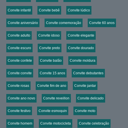
Convite infantil
Convite bebê
Convite lúdico
Convite aniversário
Convite comemoração
Convite 60 anos
Convite adulto
Convite idoso
Convite elegante
Convite escuro
Convite preto
Convite dourado
Convite confete
Convite balão
Convite moldura
Convite convite
Convite 15 anos
Convite debutantes
Convite rosas
Convite fim de ano
Convite jantar
Convite ano novo
Convite reveillon
Convite delicado
Convite festivo
Convite esmoquin
Convite moto
Convite homem
Convite motocicleta
Convite celebração