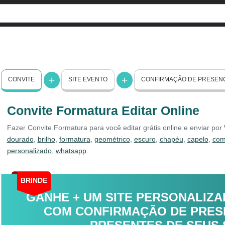
CONVITE
SITE EVENTO
CONFIRMAÇÃO DE PRESEN
Convite Formatura Editar Online
Fazer Convite Formatura para você editar grátis online e enviar po
dourado
,
brilho
,
formatura
,
geométrico
,
escuro
,
chapéu
,
capelo
,
com
personalizado
,
whatsapp
.
BRINDE
GANHE + UM SITE PERSONALIZA
COM CONFIRMAÇÃO DE PRESE