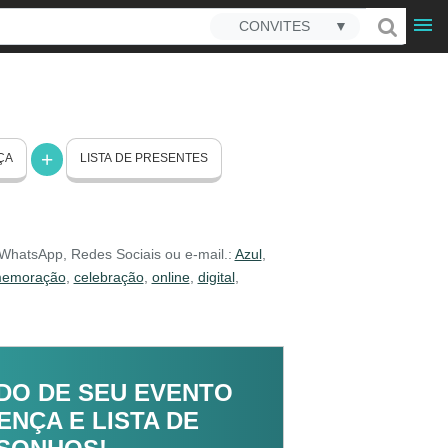
CONVITES
▼
ÇA
LISTA DE PRESENTES
r WhatsApp, Redes Sociais ou e-mail.:
Azul
,
emoração
,
celebração
,
online
,
digital
,
DO DE SEU EVENTO
NÇA E LISTA DE