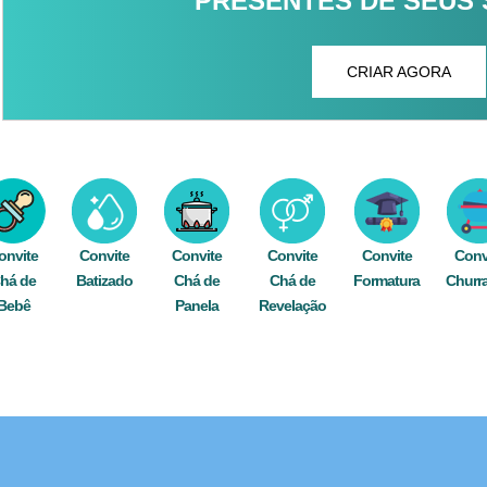
PRESENTES DE SEUS
CRIAR AGORA
onvite
Convite
Convite
Convite
Convite
Conv
há de
Batizado
Chá de
Chá de
Formatura
Churr
Bebê
Panela
Revelação