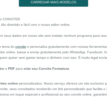
CARREGAR MAIS MODELOS
 no CONVITER.
 tão divertido e fácil com o nosso editor online.
om seus dados em nosso site sem instalar nenhum programa para isso
 o tema do
convite
e personaliza gratuitamente com nossas ferramenta
itar online, baixar e enviar gratuitamente pelo WhatsApp, Facebook, In
 quem quiser sem gastar tempo e dinheiro com isso. É muito legal env
tor
e
PDF
para
criar seu Convite Formatura
.
ites online
personalizados. Nosso serviço oferece um site exclusivo p
onvite, seus convidados receberão um link personalizado que facilita 
diciona um toque especial e profissional ao seu convite online, garant