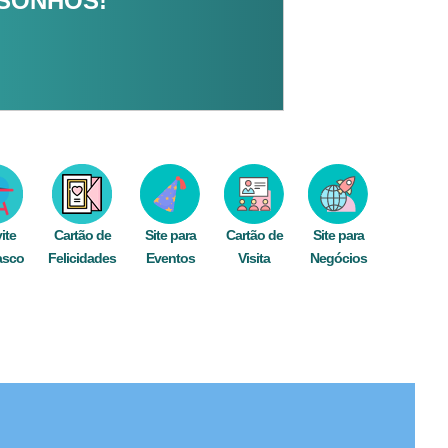
 SONHOS!
ite
Cartão de
Site para
Cartão de
Site para
asco
Felicidades
Eventos
Visita
Negócios