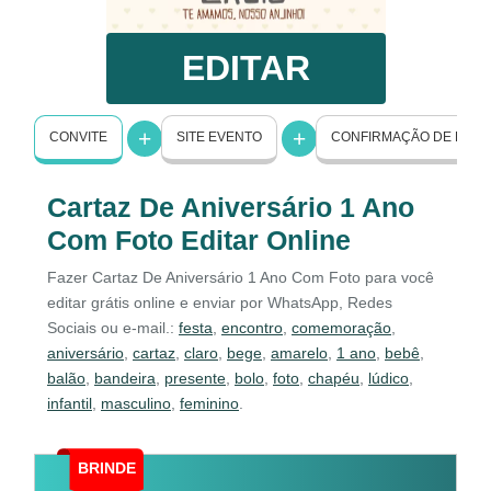
EDITAR
CONVITE
SITE EVENTO
CONFIRMAÇÃO DE PRE
Cartaz De Aniversário 1 Ano
Com Foto Editar Online
Fazer Cartaz De Aniversário 1 Ano Com Foto para você
editar grátis online e enviar por WhatsApp, Redes
Sociais ou e-mail.:
festa
,
encontro
,
comemoração
,
aniversário
,
cartaz
,
claro
,
bege
,
amarelo
,
1 ano
,
bebê
,
balão
,
bandeira
,
presente
,
bolo
,
foto
,
chapéu
,
lúdico
,
infantil
,
masculino
,
feminino
.
BRINDE