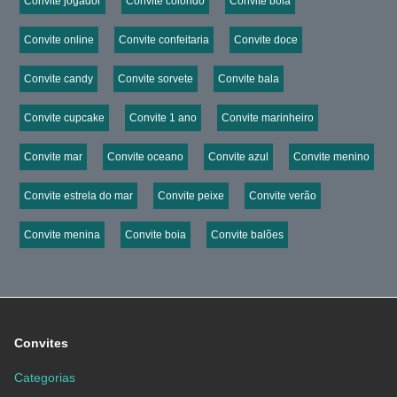
Convite jogador
Convite colorido
Convite bola
Convite online
Convite confeitaria
Convite doce
Convite candy
Convite sorvete
Convite bala
Convite cupcake
Convite 1 ano
Convite marinheiro
Convite mar
Convite oceano
Convite azul
Convite menino
Convite estrela do mar
Convite peixe
Convite verão
Convite menina
Convite boia
Convite balões
Convites
Categorias