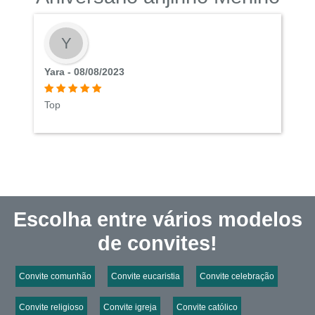
Y
Yara - 08/08/2023
Top
Escolha entre vários modelos
de convites!
Convite comunhão
Convite eucaristia
Convite celebração
Convite religioso
Convite igreja
Convite católico