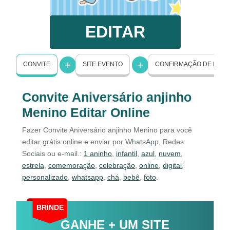
EDITAR
CONVITE
SITE EVENTO
CONFIRMAÇÃO DE PRE
Convite Aniversário anjinho
Menino Editar Online
Fazer Convite Aniversário anjinho Menino para você
editar grátis online e enviar por WhatsApp, Redes
Sociais ou e-mail.:
1 aninho
,
infantil
,
azul
,
nuvem
,
estrela
,
comemoração
,
celebração
,
online
,
digital
,
personalizado
,
whatsapp
,
chá
,
bebê
,
foto
.
BRINDE
GANHE + UM SITE