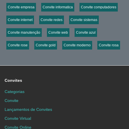
Convite empresa
Convite informatica
Convite computadores
Convite internet
Convite redes
Convite sistemas
Convite manutenção
Convite web
Convite azul
Convite rose
Convite gold
Convite moderno
Convite rosa
Convites
Categorias
Convite
Lançamentos de Convites
Convite Virtual
Convite Online