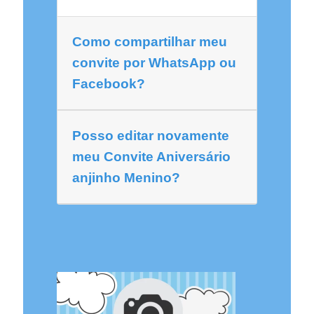
Como compartilhar meu
convite por WhatsApp ou
Facebook?
Posso editar novamente
meu Convite Aniversário
anjinho Menino?