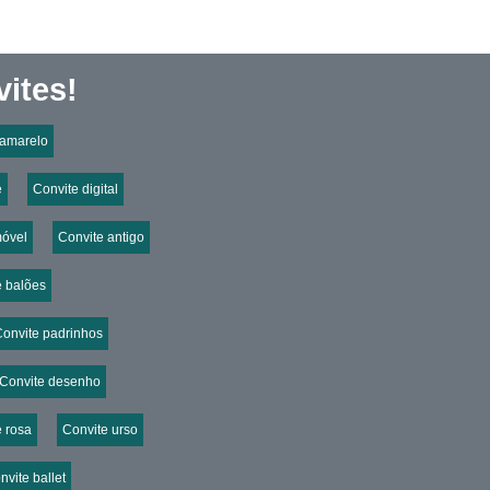
ites!
 amarelo
e
Convite digital
móvel
Convite antigo
e balões
onvite padrinhos
Convite desenho
e rosa
Convite urso
nvite ballet