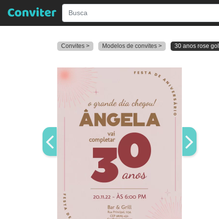
Convites >
Modelos de convites >
30 anos rose go