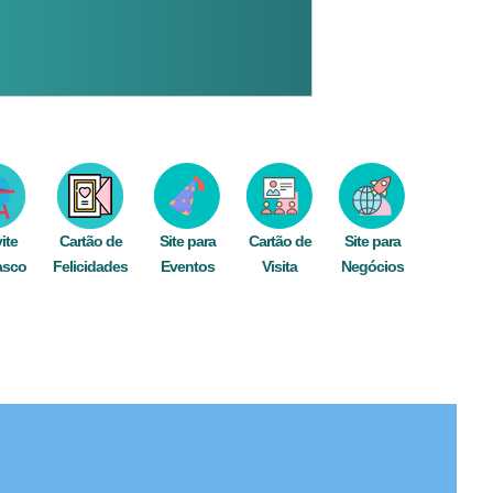
ite
Cartão de
Site para
Cartão de
Site para
asco
Felicidades
Eventos
Visita
Negócios