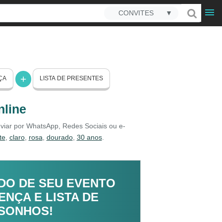
CONVITES
▼
ÇA
LISTA DE PRESENTES
nline
nviar por WhatsApp, Redes Sociais ou e-
te
,
claro
,
rosa
,
dourado
,
30 anos
.
DO DE SEU EVENTO
NÇA E LISTA DE
 SONHOS!