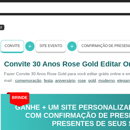
ld
CONVITE
SITE EVENTO
CONFIRMAÇÃO DE PRESEN
Convite 30 Anos Rose Gold Editar O
Fazer Convite 30 Anos Rose Gold para você editar grátis online e e
mail.:
comemoração
,
festa
,
aniversário
,
rose
,
gold
,
moderno
,
elegan
BRINDE
GANHE + UM SITE PERSONALIZA
COM CONFIRMAÇÃO DE PRESE
PRESENTES DE SEUS