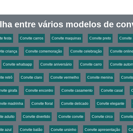
lha entre vários modelos de conv
te festa
Convite carros
Convite maquinas
Convite preto
Convite
ite criança
Convite comemoração
Convite celebração
Convite onlin
Convite whatsapp
Convite aniversário
Convite carro
Convite auto
te retrô
Convite claro
Convite vermelho
Convite menina
Convit
vite girafa
Convite encontro
Convite casamento
Convite casal
C
vite madrinha
Convite floral
Convite delicado
Convite elegante
te adulto
Convite divertido
Convite convite
Convite circo
Convit
te azul
Convite balão
Convite ursinho
Convite apresentação
Co