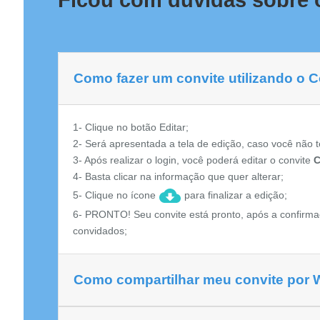
Ficou com dúvidas sobre 
Como fazer um convite utilizando o 
1- Clique no botão Editar;
2- Será apresentada a tela de edição, caso você não t
3- Após realizar o login, você poderá editar o convite
C
4- Basta clicar na informação que quer alterar;
5- Clique no ícone
para finalizar a edição;
6- PRONTO! Seu convite está pronto, após a confirma
convidados;
Como compartilhar meu convite por