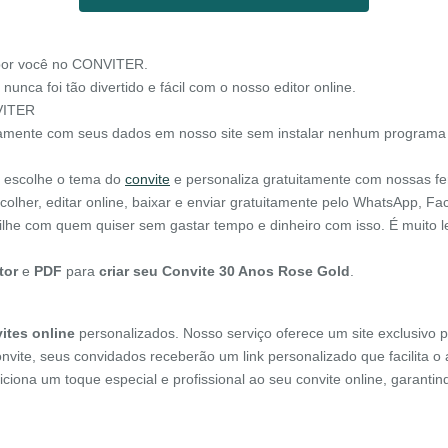
por você no CONVITER.
nunca foi tão divertido e fácil com o nosso editor online.
NVITER
tamente com seus dados em nosso site sem instalar nenhum programa 
cê escolhe o tema do
convite
e personaliza gratuitamente com nossas f
olher, editar online, baixar e enviar gratuitamente pelo WhatsApp, Fa
rtilhe com quem quiser sem gastar tempo e dinheiro com isso. É muito 
tor
e
PDF
para
criar seu Convite 30 Anos Rose Gold
.
ites online
personalizados. Nosso serviço oferece um site exclusivo p
onvite, seus convidados receberão um link personalizado que facilita 
diciona um toque especial e profissional ao seu convite online, garant