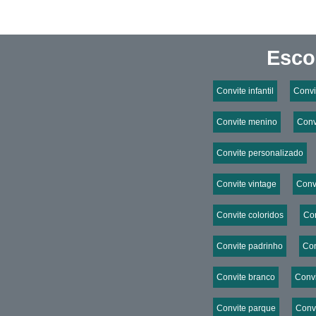
Esco
Convite infantil
Convi
Convite menino
Conv
Convite personalizado
Convite vintage
Convi
Convite coloridos
Con
Convite padrinho
Con
Convite branco
Convi
Convite parque
Convi