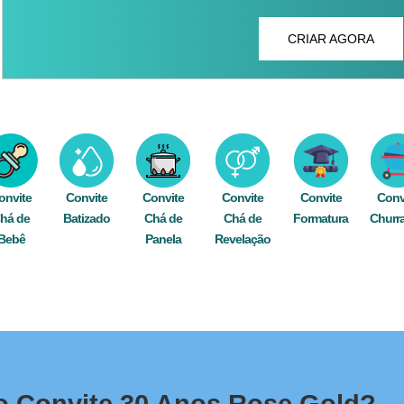
CRIAR AGORA
onvite
Convite
Convite
Convite
Convite
Conv
há de
Batizado
Chá de
Chá de
Formatura
Churr
Bebê
Panela
Revelação