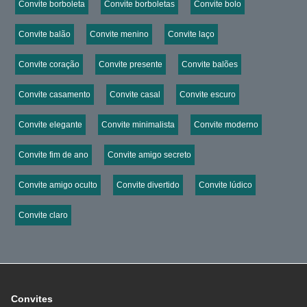
Convite borboleta
Convite borboletas
Convite bolo
Convite balão
Convite menino
Convite laço
Convite coração
Convite presente
Convite balões
Convite casamento
Convite casal
Convite escuro
Convite elegante
Convite minimalista
Convite moderno
Convite fim de ano
Convite amigo secreto
Convite amigo oculto
Convite divertido
Convite lúdico
Convite claro
Convites