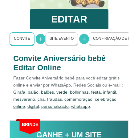
EDITAR
CONVITE
SITE EVENTO
CONFIRMAÇÃO DE PRE
Convite Aniversário bebê
Editar Online
Fazer Convite Aniversário bebê para você editar grátis
online e enviar por WhatsApp, Redes Sociais ou e-mail.:
Girafa
,
balão
,
balões
,
verde
,
bolhinhas
,
festa
,
infantil
,
mêsverário
,
chá
,
fraudas
,
comemoração
,
celebração
,
online
,
digital
,
personalizado
,
whatsapp
.
BRINDE
GANHE + UM SITE