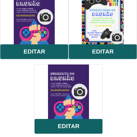
gamer
,
gamer
,
game
,
foto
,
roxo
,
controle
,
comemoração
,
celebração
,
online
,
digital
,
personalizado
,
whatsapp
,
festa
,
jogos
.
EDITAR
EDITAR
EDITAR