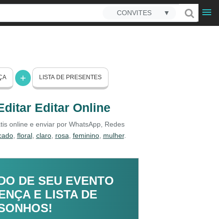
CONVITES
▼
ÇA
LISTA DE PRESENTES
ditar Editar Online
átis online e enviar por WhatsApp, Redes
cado
,
floral
,
claro
,
rosa
,
feminino
,
mulher
.
DO DE SEU EVENTO
NÇA E LISTA DE
 SONHOS!