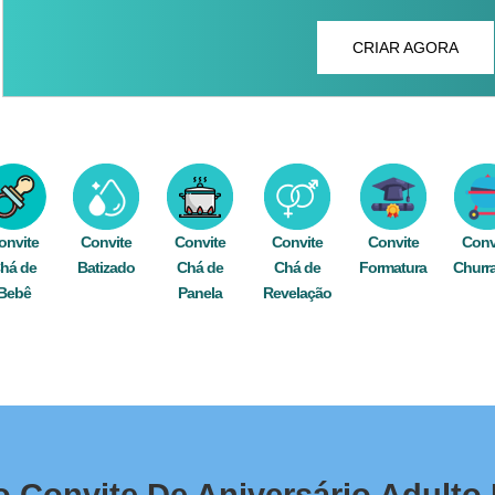
CRIAR AGORA
onvite
Convite
Convite
Convite
Convite
Conv
há de
Batizado
Chá de
Chá de
Formatura
Churr
Bebê
Panela
Revelação