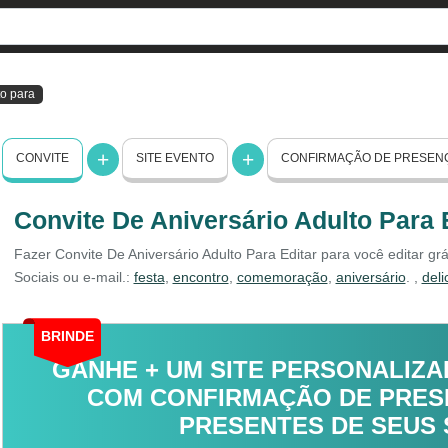
to para
CONVITE
SITE EVENTO
CONFIRMAÇÃO DE PRESEN
Convite De Aniversário Adulto Para E
Fazer Convite De Aniversário Adulto Para Editar para você editar gr
Sociais ou e-mail.:
festa
,
encontro
,
comemoração
,
aniversário
.
,
deli
BRINDE
GANHE + UM SITE PERSONALIZA
COM CONFIRMAÇÃO DE PRESE
PRESENTES DE SEUS