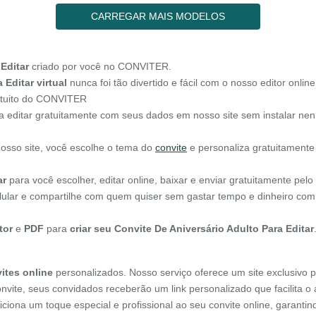
CARREGAR MAIS MODELOS
Editar
criado por você no CONVITER.
 Editar virtual
nunca foi tão divertido e fácil com o nosso editor online
ratuito do CONVITER
 editar gratuitamente com seus dados em nosso site sem instalar ne
nosso site, você escolhe o tema do
convite
e personaliza gratuitamente
ar
para você escolher, editar online, baixar e enviar gratuitamente pel
elular e compartilhe com quem quiser sem gastar tempo e dinheiro com
tor
e
PDF
para
criar seu Convite De Aniversário Adulto Para Editar
ites online
personalizados. Nosso serviço oferece um site exclusivo p
onvite, seus convidados receberão um link personalizado que facilita 
diciona um toque especial e profissional ao seu convite online, garant