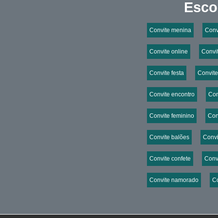
Esco
Convite menina
Conv
Convite online
Convit
Convite festa
Convite 
Convite encontro
Con
Convite feminino
Con
Convite balões
Convit
Convite confete
Convi
Convite namorado
C