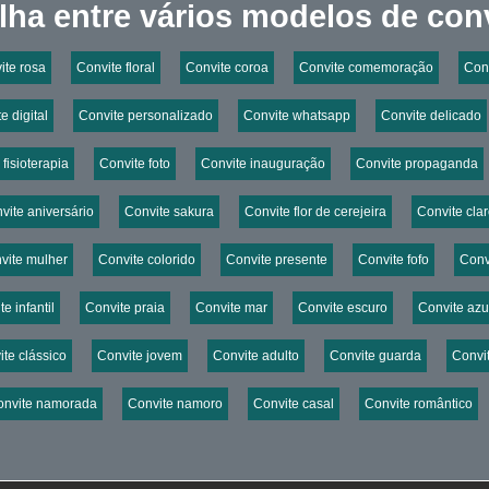
lha entre vários modelos de conv
ite rosa
Convite floral
Convite coroa
Convite comemoração
Con
e digital
Convite personalizado
Convite whatsapp
Convite delicado
fisioterapia
Convite foto
Convite inauguração
Convite propaganda
vite aniversário
Convite sakura
Convite flor de cerejeira
Convite cla
vite mulher
Convite colorido
Convite presente
Convite fofo
Conv
e infantil
Convite praia
Convite mar
Convite escuro
Convite azu
te clássico
Convite jovem
Convite adulto
Convite guarda
Convit
onvite namorada
Convite namoro
Convite casal
Convite romântico