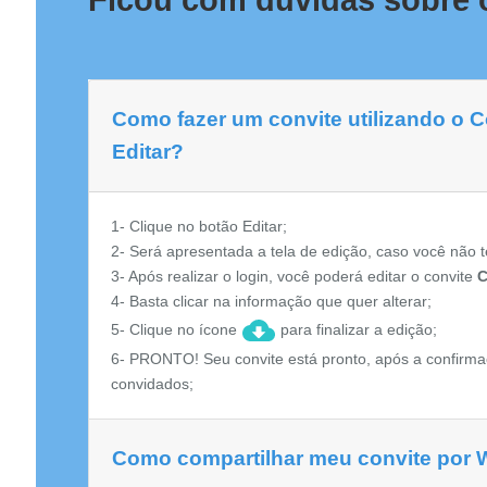
Ficou com dúvidas sobre o
Como fazer um convite utilizando o C
Editar?
1- Clique no botão Editar;
2- Será apresentada a tela de edição, caso você não t
3- Após realizar o login, você poderá editar o convite
C
4- Basta clicar na informação que quer alterar;
5- Clique no ícone
para finalizar a edição;
6- PRONTO! Seu convite está pronto, após a confirma
convidados;
Como compartilhar meu convite por