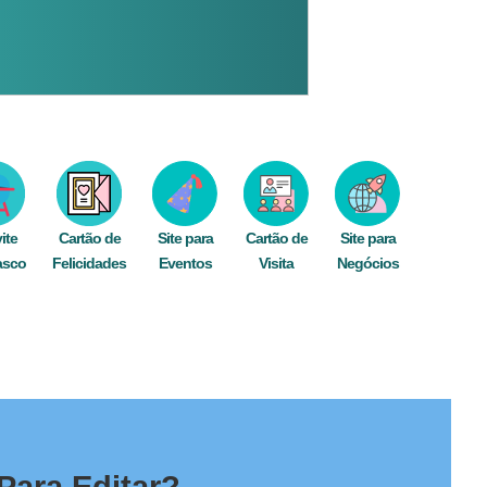
ite
Cartão de
Site para
Cartão de
Site para
asco
Felicidades
Eventos
Visita
Negócios