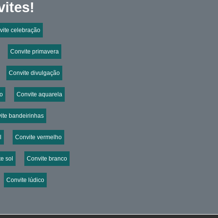
ites!
vite celebração
Convite primavera
Convite divulgação
ro
Convite aquarela
ite bandeirinhas
l
Convite vermelho
e sol
Convite branco
Convite lúdico