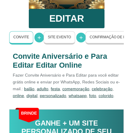
EDITAR
CONVITE
SITE EVENTO
CONFIRMAÇÃO DE PRE
Convite Aniversário e Para
Editar Editar Online
Fazer Convite Aniversário e Para Editar para você editar
grátis online e enviar por WhatsApp, Redes Sociais ou e-
mail.:
balão
,
adulto
,
festa
,
comemoração
,
celebração
,
online
,
digital
,
personalizado
,
whatsapp
,
foto
,
colorido
.
BRINDE
GANHE + UM SITE
PERSONALIZADO DE SEU