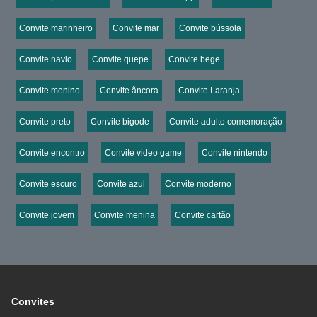
Convite marinheiro
Convite mar
Convite bússola
Convite navio
Convite quepe
Convite bege
Convite menino
Convite âncora
Convite Laranja
Convite preto
Convite bigode
Convite adulto comemoração
Convite encontro
Convite video game
Convite nintendo
Convite escuro
Convite azul
Convite moderno
Convite jovem
Convite menina
Convite cartão
Convites