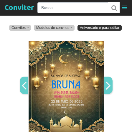
Convites >
Modelos de convites >
Aniversário e para editar