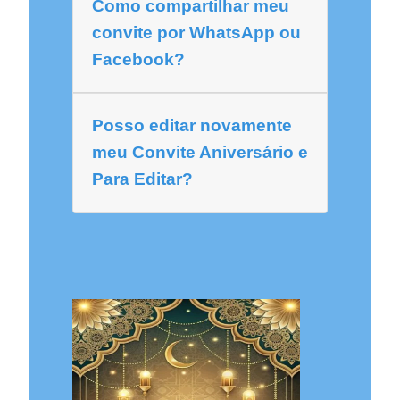
Como compartilhar meu
convite por WhatsApp ou
Facebook?
Posso editar novamente
meu Convite Aniversário e
Para Editar?