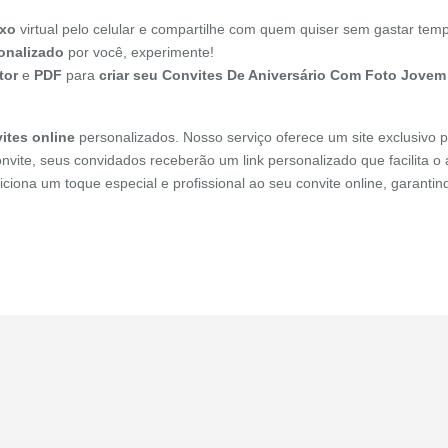
oxo
virtual pelo celular e compartilhe com quem quiser sem gastar temp
onalizado
por você, experimente!
tor
e
PDF
para
criar seu Convites De Aniversário Com Foto Jove
ites online
personalizados. Nosso serviço oferece um site exclusivo p
onvite, seus convidados receberão um link personalizado que facilita 
diciona um toque especial e profissional ao seu convite online, garant