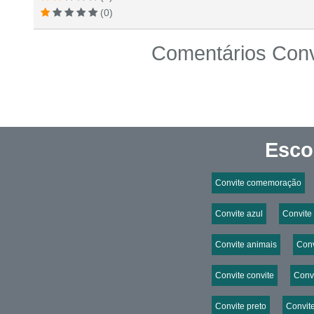
(0)
Comentários Conv
Esco
Convite comemoração
Convite azul
Convite 
Convite animais
Conv
Convite convite
Convi
Convite preto
Convit