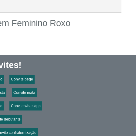
vem Feminino Roxo
ites!
ro
Convite bege
esta
Convite mata
do
Convite whatsapp
te debutante
nvite confraternização