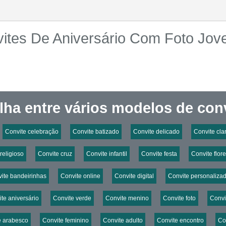
ites De Aniversário Com Foto Jo
lha entre vários modelos de conv
Convite celebração
Convite batizado
Convite delicado
Convite cla
religioso
Convite cruz
Convite infantil
Convite festa
Convite flor
ite bandeirinhas
Convite online
Convite digital
Convite personaliza
te aniversário
Convite verde
Convite menino
Convite foto
Convi
e arabesco
Convite feminino
Convite adulto
Convite encontro
Co