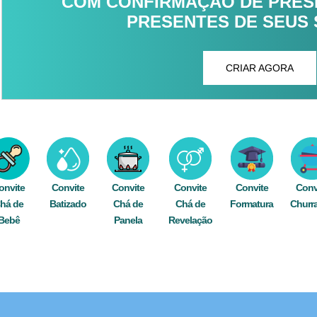
COM CONFIRMAÇÃO DE PRESE
PRESENTES DE SEUS
CRIAR AGORA
onvite
Convite
Convite
Convite
Convite
Conv
há de
Batizado
Chá de
Chá de
Formatura
Churr
Bebê
Panela
Revelação