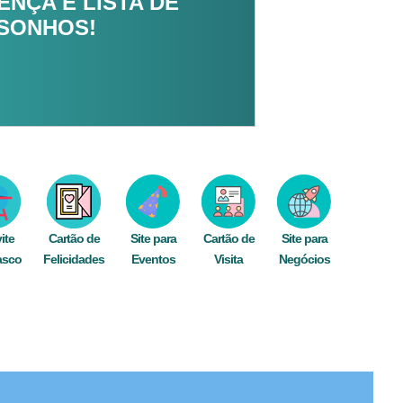
NÇA E LISTA DE
 SONHOS!
ite
Cartão de
Site para
Cartão de
Site para
asco
Felicidades
Eventos
Visita
Negócios