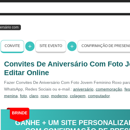
versário com
CONVITE
SITE EVENTO
CONFIRMAÇÃO DE PRESEN
Convites De Aniversário Com Foto 
Editar Online
Fazer Convites De Aniversário Com Foto Jovem Feminino Roxo para v
WhatsApp, Redes Sociais ou e-mail.:
aniversário
,
comemoração
,
fes
menina
,
foto
,
claro
,
roxo
,
moderno
,
colagem
,
computador
.
BRINDE
GANHE + UM SITE PERSONALIZA