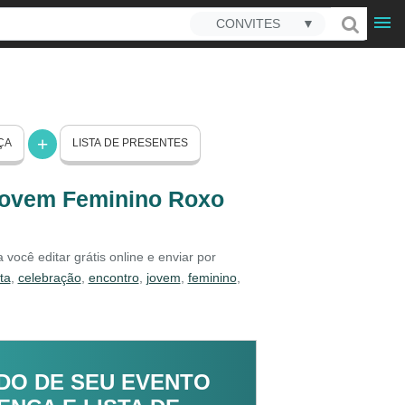
CONVITES
▼
ÇA
LISTA DE PRESENTES
Jovem Feminino Roxo
ocê editar grátis online e enviar por
ta
,
celebração
,
encontro
,
jovem
,
feminino
,
DO DE SEU EVENTO