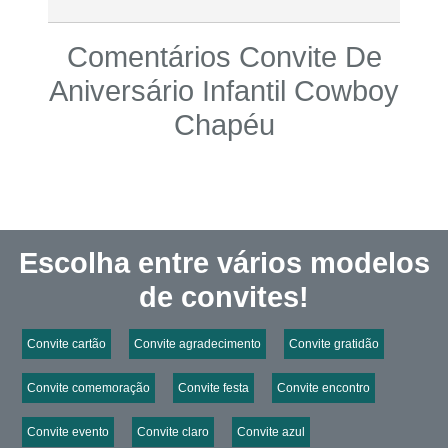
Comentários Convite De
Aniversário Infantil Cowboy
Chapéu
Escolha entre vários modelos
de convites!
Convite cartão
Convite agradecimento
Convite gratidão
Convite comemoração
Convite festa
Convite encontro
Convite evento
Convite claro
Convite azul