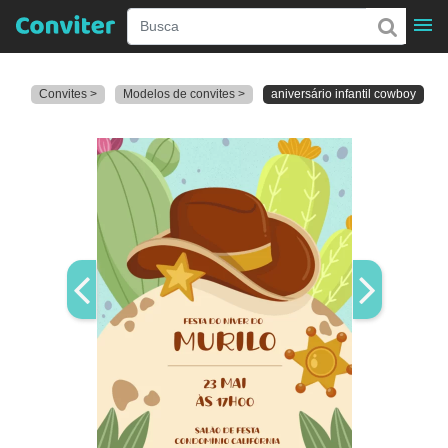
Convites >
Modelos de convites >
aniversário infantil cowboy