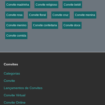
Convite madrinha
Convite religioso
Convite bebê
Convite rosa
Convite floral
Convite cruz
Convite menina
Convite menino
Convite confeitaria
Convite doce
Convite comida
Convites
Categorias
Convite
Lançamentos de Convites
Convite Virtual
Convite Online