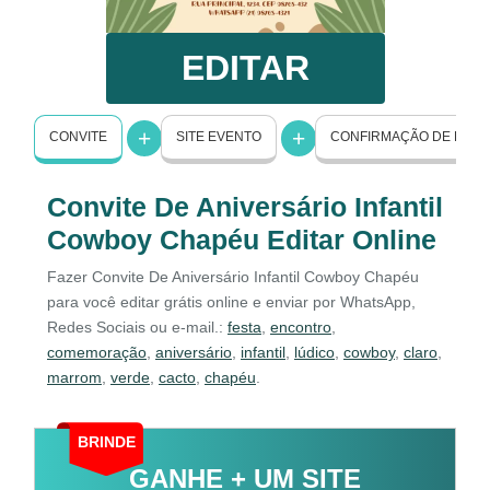
EDITAR
CONVITE
SITE EVENTO
CONFIRMAÇÃO DE PRE
Convite De Aniversário Infantil
Cowboy Chapéu Editar Online
Fazer Convite De Aniversário Infantil Cowboy Chapéu
para você editar grátis online e enviar por WhatsApp,
Redes Sociais ou e-mail.:
festa
,
encontro
,
comemoração
,
aniversário
,
infantil
,
lúdico
,
cowboy
,
claro
,
marrom
,
verde
,
cacto
,
chapéu
.
BRINDE
GANHE + UM SITE