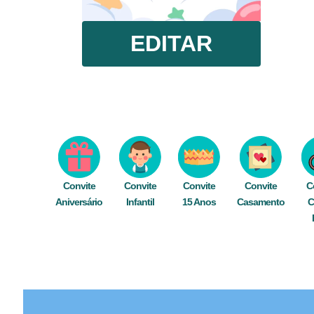
EDITAR
Convite
Convite
Convite
Convite
C
Aniversário
Infantil
15 Anos
Casamento
C