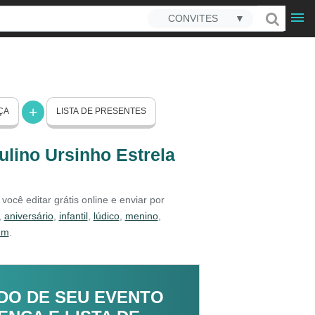
CONVITES
▼
ÇA
LISTA DE PRESENTES
ulino Ursinho Estrela
você editar grátis online e enviar por
,
aniversário
,
infantil
,
lúdico
,
menino
,
em
.
DO DE SEU EVENTO