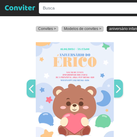
Convites >
Modelos de convites >
aniversário infan