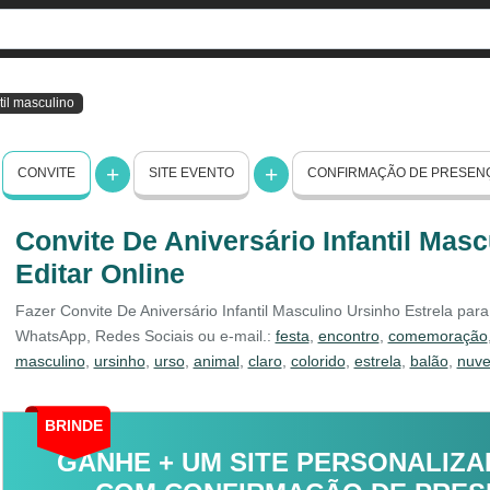
til masculino
CONVITE
SITE EVENTO
CONFIRMAÇÃO DE PRESEN
Convite De Aniversário Infantil Masc
Editar Online
Fazer Convite De Aniversário Infantil Masculino Ursinho Estrela para 
WhatsApp, Redes Sociais ou e-mail.:
festa
,
encontro
,
comemoração
masculino
,
ursinho
,
urso
,
animal
,
claro
,
colorido
,
estrela
,
balão
,
nuv
BRINDE
GANHE + UM SITE PERSONALIZA