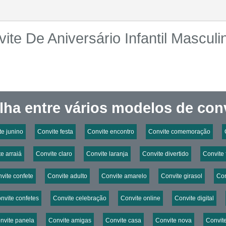
te De Aniversário Infantil Masculi
lha entre vários modelos de conv
te junino
Convite festa
Convite encontro
Convite comemoração
e arraiá
Convite claro
Convite laranja
Convite divertido
Convite 
vite confete
Convite adulto
Convite amarelo
Convite girasol
Con
nvite confetes
Convite celebração
Convite online
Convite digital
nvite panela
Convite amigas
Convite casa
Convite nova
Convit