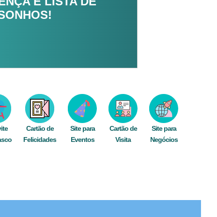
NÇA E LISTA DE
 SONHOS!
ite
Cartão de
Site para
Cartão de
Site para
asco
Felicidades
Eventos
Visita
Negócios