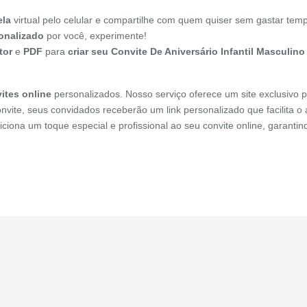
ela
virtual pelo celular e compartilhe com quem quiser sem gastar temp
sonalizado
por você, experimente!
tor
e
PDF
para
criar seu Convite De Aniversário Infantil Masculino
ites online
personalizados. Nosso serviço oferece um site exclusivo p
onvite, seus convidados receberão um link personalizado que facilita 
diciona um toque especial e profissional ao seu convite online, garant