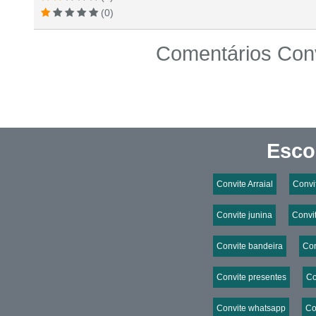
(0)
Comentários Convi
Esco
Convite Arraial
Convi
Convite junina
Convit
Convite bandeira
Con
Convite presentes
Co
Convite whatsapp
Co