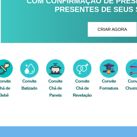
COM CONFIRMAÇÃO DE PRESE
PRESENTES DE SEUS
CRIAR AGORA
onvite
Convite
Convite
Convite
Convite
Conv
há de
Batizado
Chá de
Chá de
Formatura
Churr
Bebê
Panela
Revelação