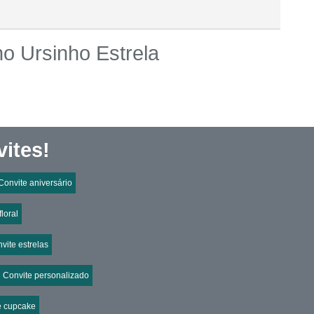
no Ursinho Estrela
ites!
Convite aniversário
floral
vite estrelas
Convite personalizado
e cupcake