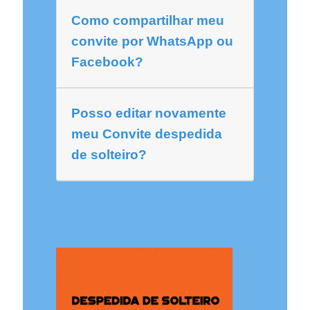
Como compartilhar meu
convite por WhatsApp ou
Facebook?
Posso editar novamente
meu Convite despedida
de solteiro?