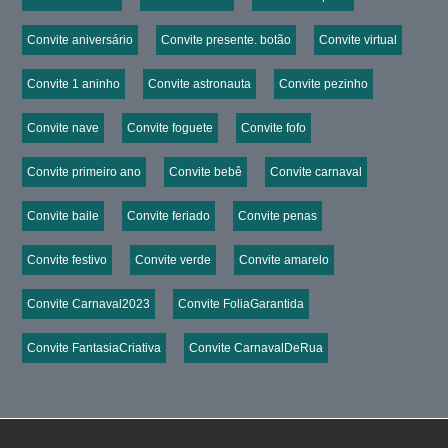
Convite aniversário
Convite presente. botão
Convite virtual
Convite 1 aninho
Convite astronauta
Convite pezinho
Convite nave
Convite foguete
Convite fofo
Convite primeiro ano
Convite bebê
Convite carnaval
Convite baile
Convite feriado
Convite penas
Convite festivo
Convite verde
Convite amarelo
Convite Carnaval2023
Convite FoliaGarantida
Convite FantasiaCriativa
Convite CarnavalDeRua