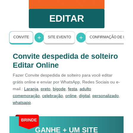
EDITAR
CONVITE
SITE EVENTO
CONFIRMAÇÃO DE PRE
Convite despedida de solteiro
Editar Online
Fazer Convite despedida de solteiro para você editar
grátis online e enviar por WhatsApp, Redes Sociais ou e-
mail.:
Laranja
,
preto
,
bigode
,
festa
,
adulto
comemoração
,
celebração
,
online
,
digital
,
personalizado
,
whatsapp
.
BRINDE
GANHE + UM SITE