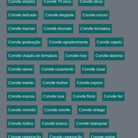
Convite simples
Convite 70 anos
Convite idoso
Convite delicado
Convite elegante
Convite escuro
Convite marrom
Convite dourado
Convite formatura
Convite graduação
Convite agradecimento
Convite capelo
Convite chapéu de formatura
Convite roxo
Convite diploma
Convite ramos
Convite casamento
Convite casal
Convite marido
Convite mulher
Convite esposo
Convite esposa
Convite rosa
Convite floral
Convite flor
Convite colorido
Convite convite
Convite vintage
Convite rústico
Convite branco
Convite retangular
Convite celebração
Convite comoração
Convite online