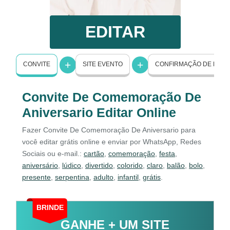
EDITAR
CONVITE
SITE EVENTO
CONFIRMAÇÃO DE PRE
Convite De Comemoração De
Aniversario Editar Online
Fazer Convite De Comemoração De Aniversario para
você editar grátis online e enviar por WhatsApp, Redes
Sociais ou e-mail.:
cartão
,
comemoração
,
festa
,
aniversário
,
lúdico
,
divertido
,
colorido
,
claro
,
balão
,
bolo
,
presente
,
serpentina
,
adulto
,
infantil
,
grátis
.
BRINDE
GANHE + UM SITE