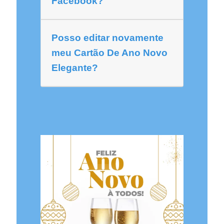
Facebook?
Posso editar novamente
meu Cartão De Ano Novo
Elegante?