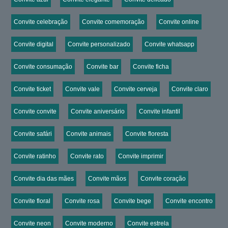
Convite celebração
Convite comemoração
Convite online
Convite digital
Convite personalizado
Convite whatsapp
Convite consumação
Convite bar
Convite ficha
Convite ticket
Convite vale
Convite cerveja
Convite claro
Convite convite
Convite aniversário
Convite infantil
Convite safári
Convite animais
Convite floresta
Convite ratinho
Convite rato
Convite imprimir
Convite dia das mães
Convite mãos
Convite coração
Convite floral
Convite rosa
Convite bege
Convite encontro
Convite neon
Convite moderno
Convite estrela