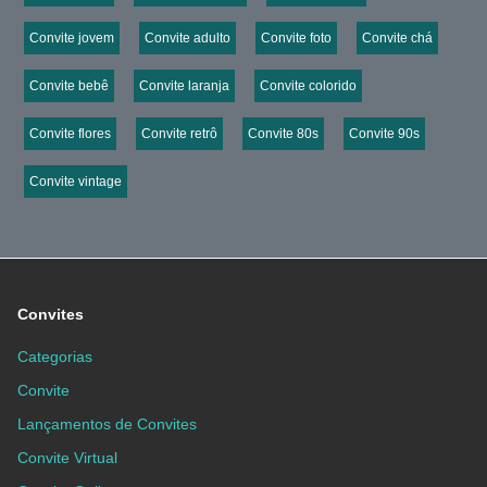
Convite jovem
Convite adulto
Convite foto
Convite chá
Convite bebê
Convite laranja
Convite colorido
Convite flores
Convite retrô
Convite 80s
Convite 90s
Convite vintage
Convites
Categorias
Convite
Lançamentos de Convites
Convite Virtual