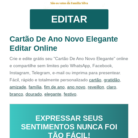
EDITAR
Cartão De Ano Novo Elegante
Editar Online
Crie e edite grátis seu "Cartão De Ano Novo Elegante" online
e compartilhe sem limites pelo WhatsApp, Facebook,
Instagram, Telegram, e-mail ou imprima para presentear.
Fácil, rápido e totalmente personalizado
cartão
,
gratidão
,
amizade
,
família
,
fim de ano
,
ano novo
,
reveillon
,
claro
,
branco
,
dourado
,
elegante
,
festivo
.
EXPRESSAR SEUS
SENTIMENTOS NUNCA FOI
TÃO FÁCIL!