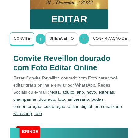
EDITAR
CONVITE
SITE EVENTO
CONFIRMAÇÃO DE PRE
Convite Reveillon dourado
com Foto Editar Online
Fazer Convite Reveillon dourado com Foto para você
editar grátis online e enviar por WhatsApp, Redes
Sociais ou e-mail.:
festa
,
adulto
,
ano
,
novo
,
estrelas
,
champanhe
,
dourado
,
foto
,
aniversário
,
bodas
,
comemoração
,
celebração
,
online digital
,
personalizado
,
whatsapp
,
foto
.
BRINDE