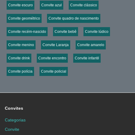
Convite escuro
Convite azul
Convite clássico
Convite geométrico
Convite quadro de nascimento
Convite recém-nascido
Convite bebê
Convite lúdico
Convite menino
Convite Laranja
Convite amarelo
Convite drink
Convite encontro
Convite infantil
Convite polícia
Convite policial
Convites
Categorias
Convite