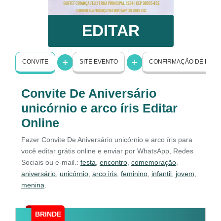
EDITAR
CONVITE
SITE EVENTO
CONFIRMAÇÃO DE PRE
Convite De Aniversário
unicórnio e arco íris Editar
Online
Fazer Convite De Aniversário unicórnio e arco íris para
você editar grátis online e enviar por WhatsApp, Redes
Sociais ou e-mail.:
festa
,
encontro
,
comemoração
,
aniversário
,
unicórnio
,
arco iris
,
feminino
,
infantil
,
jovem
,
menina
.
BRINDE