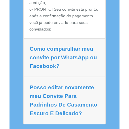
a edição;
6- PRONTO! Seu convite está pronto,
após a confirmação do pagamento
você já pode envia-lo para seus
convidados;
Como compartilhar meu
convite por WhatsApp ou
Facebook?
Posso editar novamente
meu Convite Para
Padrinhos De Casamento
Escuro E Delicado?