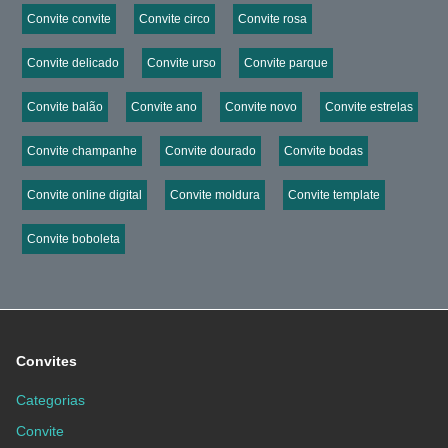
Convite convite
Convite circo
Convite rosa
Convite delicado
Convite urso
Convite parque
Convite balão
Convite ano
Convite novo
Convite estrelas
Convite champanhe
Convite dourado
Convite bodas
Convite online digital
Convite moldura
Convite template
Convite boboleta
Convites
Categorias
Convite