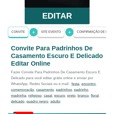
EDITAR
CONVITE
SITE EVENTO
CONFIRMAÇÃO DE PRE
Convite Para Padrinhos De
Casamento Escuro E Delicado
Editar Online
Fazer Convite Para Padrinhos De Casamento Escuro E
Delicado para você editar grátis online e enviar por
WhatsApp, Redes Sociais ou e-mail.:
festa
,
encontro
,
comemoração
,
casamento
,
padrinhos
,
padrinho
,
madrinha
,
religioso
,
casal
,
escuro
,
preto
,
branco
,
floral
,
delicado
,
quadro negro
,
adulto
.