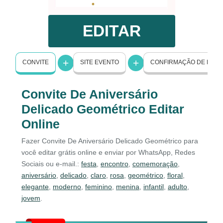
EDITAR
CONVITE
SITE EVENTO
CONFIRMAÇÃO DE PRE
Convite De Aniversário
Delicado Geométrico Editar
Online
Fazer Convite De Aniversário Delicado Geométrico para
você editar grátis online e enviar por WhatsApp, Redes
Sociais ou e-mail.:
festa
,
encontro
,
comemoração
,
aniversário
,
delicado
,
claro
,
rosa
,
geométrico
,
floral
,
elegante
,
moderno
,
feminino
,
menina
,
infantil
,
adulto
,
jovem
.