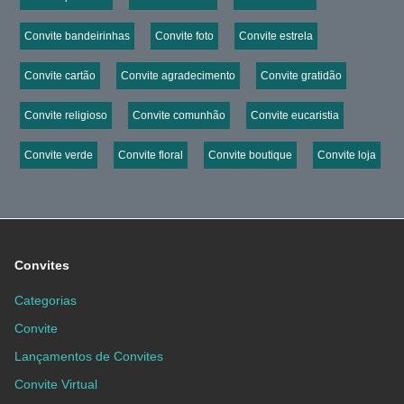
Convite bandeirinhas
Convite foto
Convite estrela
Convite cartão
Convite agradecimento
Convite gratidão
Convite religioso
Convite comunhão
Convite eucaristia
Convite verde
Convite floral
Convite boutique
Convite loja
Convites
Categorias
Convite
Lançamentos de Convites
Convite Virtual