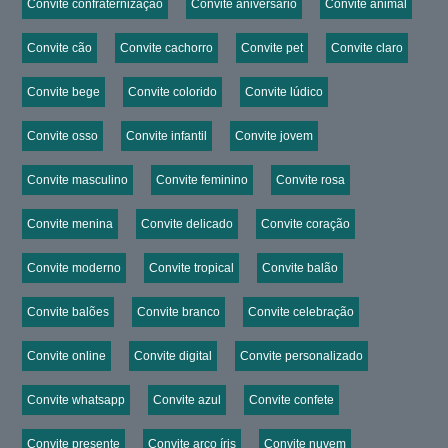
Convite confraternização
Convite aniversário
Convite animal
Convite cão
Convite cachorro
Convite pet
Convite claro
Convite bege
Convite colorido
Convite lúdico
Convite osso
Convite infantil
Convite jovem
Convite masculino
Convite feminino
Convite rosa
Convite menina
Convite delicado
Convite coração
Convite moderno
Convite tropical
Convite balão
Convite balões
Convite branco
Convite celebração
Convite online
Convite digital
Convite personalizado
Convite whatsapp
Convite azul
Convite confete
Convite presente
Convite arco íris
Convite nuvem