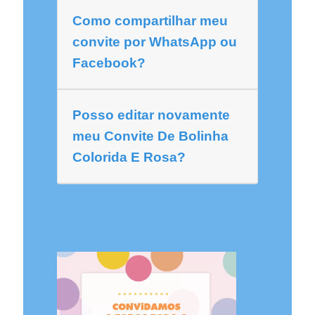
Como compartilhar meu
convite por WhatsApp ou
Facebook?
Posso editar novamente
meu Convite De Bolinha
Colorida E Rosa?