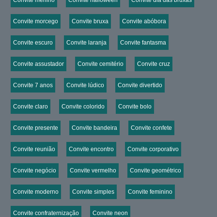
Convite menino
Convite halloween
Convite dia das bruxas
Convite morcego
Convite bruxa
Convite abóbora
Convite escuro
Convite laranja
Convite fantasma
Convite assustador
Convite cemitério
Convite cruz
Convite 7 anos
Convite lúdico
Convite divertido
Convite claro
Convite colorido
Convite bolo
Convite presente
Convite bandeira
Convite confete
Convite reunião
Convite encontro
Convite corporativo
Convite negócio
Convite vermelho
Convite geométrico
Convite moderno
Convite simples
Convite feminino
Convite confraternização
Convite neon