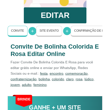
EDITAR
CONVITE
SITE EVENTO
CONFIRMAÇÃO DE PRE
Convite De Bolinha Colorida E
Rosa Editar Online
Fazer Convite De Bolinha Colorida E Rosa para você
editar grátis online e enviar por WhatsApp, Redes
Sociais ou e-mail.:
festa
,
encontro
,
comemoração
,
confraternização
,
bolinha
,
colorido
,
claro
,
rosa
,
lúdico
,
jovem
,
adulto
,
feminino
.
BRINDE
GANHE + UM SITE