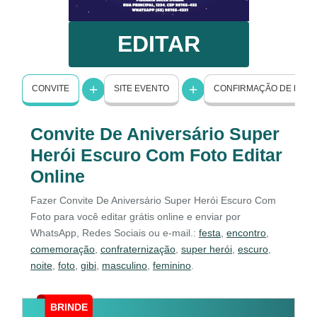
EDITAR
CONVITE
SITE EVENTO
CONFIRMAÇÃO DE PRE
Convite De Aniversário Super
Herói Escuro Com Foto Editar
Online
Fazer Convite De Aniversário Super Herói Escuro Com
Foto para você editar grátis online e enviar por
WhatsApp, Redes Sociais ou e-mail.:
festa
,
encontro
,
comemoração
,
confraternização
,
super herói
,
escuro
,
noite
,
foto
,
gibi
,
masculino
,
feminino
.
BRINDE