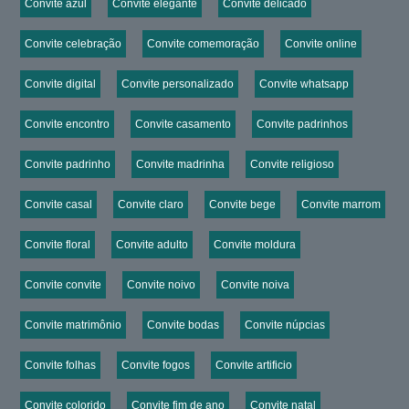
Convite azul
Convite elegante
Convite delicado
Convite celebração
Convite comemoração
Convite online
Convite digital
Convite personalizado
Convite whatsapp
Convite encontro
Convite casamento
Convite padrinhos
Convite padrinho
Convite madrinha
Convite religioso
Convite casal
Convite claro
Convite bege
Convite marrom
Convite floral
Convite adulto
Convite moldura
Convite convite
Convite noivo
Convite noiva
Convite matrimônio
Convite bodas
Convite núpcias
Convite folhas
Convite fogos
Convite artificio
Convite colorido
Convite fim de ano
Convite natal