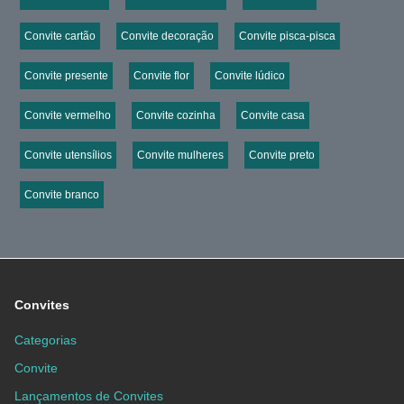
Convite cartão
Convite decoração
Convite pisca-pisca
Convite presente
Convite flor
Convite lúdico
Convite vermelho
Convite cozinha
Convite casa
Convite utensílios
Convite mulheres
Convite preto
Convite branco
Convites
Categorias
Convite
Lançamentos de Convites