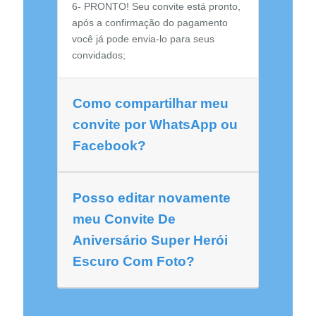
6- PRONTO! Seu convite está pronto,
após a confirmação do pagamento
você já pode envia-lo para seus
convidados;
Como compartilhar meu
convite por WhatsApp ou
Facebook?
Posso editar novamente
meu Convite De
Aniversário Super Herói
Escuro Com Foto?