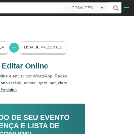
CONVITES
▼
ÇA
LISTA DE PRESENTES
 Editar Online
online e enviar por WhatsApp, Redes
,
aniversário
,
animal
,
gato
,
pet
,
claro
,
,
feminino
.
DO DE SEU EVENTO
NÇA E LISTA DE