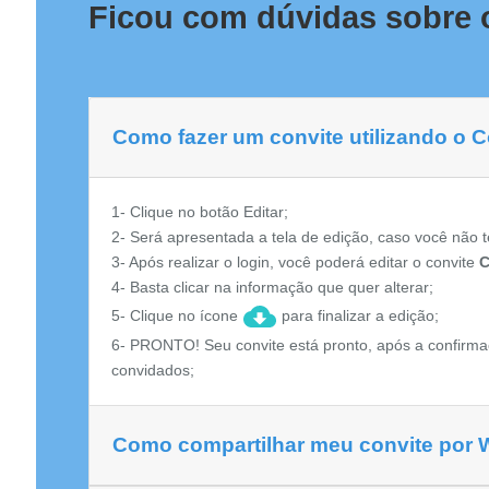
Ficou com dúvidas sobre o
Como fazer um convite utilizando o C
1- Clique no botão Editar;
2- Será apresentada a tela de edição, caso você não t
3- Após realizar o login, você poderá editar o convite
C
4- Basta clicar na informação que quer alterar;
5- Clique no ícone
para finalizar a edição;
6- PRONTO! Seu convite está pronto, após a confirma
convidados;
Como compartilhar meu convite por