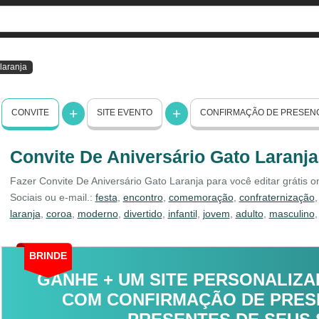
 laranja
CONVITE
SITE EVENTO
CONFIRMAÇÃO DE PRESEN
Convite De Aniversário Gato Laranja
Fazer Convite De Aniversário Gato Laranja para você editar grátis 
Sociais ou e-mail.:
festa
,
encontro
,
comemoração
,
confraternização
laranja
,
coroa
,
moderno
,
divertido
,
infantil
,
jovem
,
adulto
,
masculino
BRINDE
GANHE + UM SITE PERSONALIZA
COM CONFIRMAÇÃO DE PRESE