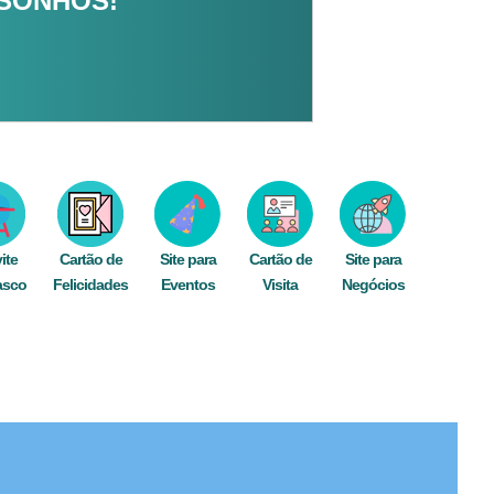
 SONHOS!
ite
Cartão de
Site para
Cartão de
Site para
asco
Felicidades
Eventos
Visita
Negócios