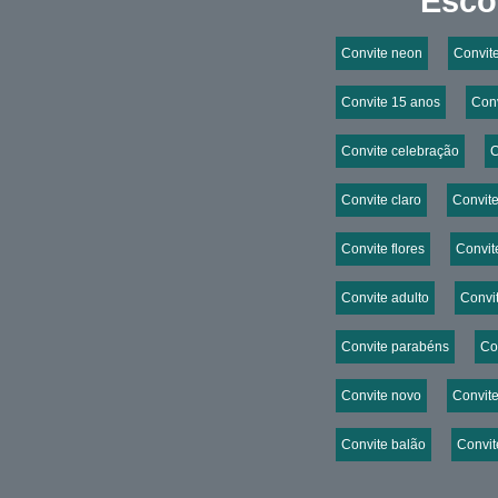
Esco
Convite neon
Convit
Convite 15 anos
Conv
Convite celebração
C
Convite claro
Convite
Convite flores
Convit
Convite adulto
Convi
Convite parabéns
Con
Convite novo
Convit
Convite balão
Convit