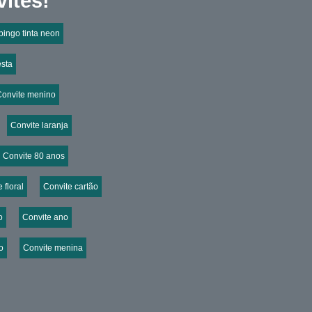
ites!
pingo tinta neon
esta
Convite menino
Convite laranja
Convite 80 anos
 floral
Convite cartão
o
Convite ano
o
Convite menina