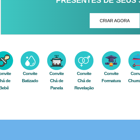
PRESENTES DE SEUS
CRIAR AGORA
onvite
Convite
Convite
Convite
Convite
Conv
há de
Batizado
Chá de
Chá de
Formatura
Churr
Bebê
Panela
Revelação