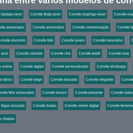
lha entre vários modelos de conv
e balada neon
Convite festa neon
Convite respingo neon
Convite res
ite aniversario
Convite aniversário
Convite comemoração
Convite f
onvite encontro
Convite foto
Convite jovem
Convite masculino
 azul
Convite colorido
Convite chá
Convite bebê
Convite rosa
e online
Convite digital
Convite personalizado
Convite whatsapp
te idoso
Convite bege
Convite dourado
Convite elegante
Convite
vite feliz aniversário
Convite escuro
Convite presente
Convite lúdic
e fogos dourado
Convite bodas
Convite online digital
Convite feminin
e chapéu