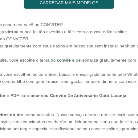
CARREGAR MAIS MODELOS
a
criado por você no CONVITER.
a virtual
nunca foi tão divertido e fácil com o nosso editor online.
to do CONVITER
ar gratuitamente com seus dados em nosso site sem instalar nenhum 
 site, você escolhe o tema do
convite
e personaliza gratuitamente com 
 você escolher, editar online, baixar e enviar gratuitamente pelo Wha
r e compartilhe com quem quiser sem gastar tempo e dinheiro com isso.
tor
e
PDF
para
criar seu Convite De Aniversário Gato Laranja
.
ites online
personalizados. Nosso serviço oferece um site exclusivo p
onvite, seus convidados receberão um link personalizado que facilita 
diciona um toque especial e profissional ao seu convite online, garant